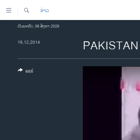
ລິ້ງ
ຂ່າວ
ສຳຫລັບ
ເຂົ້າ
ຄົ້ນຫາ
ວັນພະຫັດ, 06 ສິງຫາ 2026
ໂຮມເພຈ
ຫາ
ລາວ
PAKISTAN
19,12,2014
ຂ້າມ
ຂ້າມ
ອາເມຣິກາ
ຂ້າມ
ການເລືອກຕັ້ງ ປະທານາທີບໍດີ ສະຫະລັດ
ໄປ
2024
ແຊຣ໌
ຫາ
ຂ່າວ​ຈີນ
ຊອກ
ຄົ້ນ
ໂລກ
ເອເຊຍ
ອິດສະຫຼະພາບດ້ານການຂ່າວ
ຊີວິດຊາວລາວ
ຊຸມຊົນຊາວລາວ