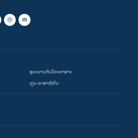
ສຸຂະພາບກັບວິທະຍາສາດ
ຮຽນ-ພາສາອັງກິດ