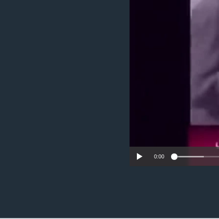
ວິທະຍາສາດ-ເທັກໂນໂລຈີ
ທຸລະກິດ
ພາສາອັງກິດ
ວີດີໂອ
ສຽງ
ລາຍການກະຈາຍສຽງ
ລາຍງານ
0:00