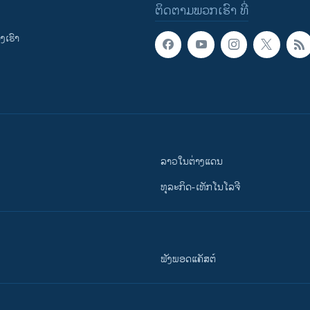
ຕິດຕາມພວກເຮົາ ທີ່
ເຮົາ
ລາວໃນຕ່າງແດນ
ທຸລະກິດ-ເທັກໂນໂລຈີ
ຟັງພອດແຄັສຕ໌