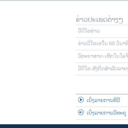
ຂ່າວປະເພດຕ່າງໆ
ວີດີໂອຂ່າວ
ຂ່າວວີໂອເອໃນ 60 ວິນາທ
ວິທະຍາສາດ-ເທັກໂນໂລຈ
ວີດີໂອ ອັງກິດສຳລັບລາ
ເບິ່ງລາຍການທີວີ
ເບິ່ງລາຍການວິທະຍຸ