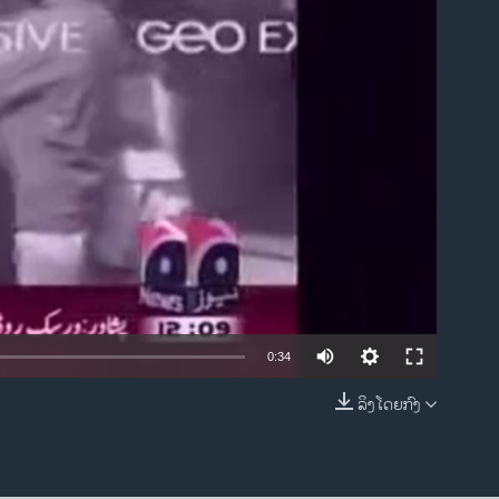
ble
0:34
ລິງໂດຍກົງ
EMBED