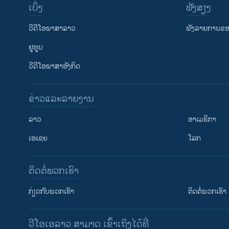
ເບິ່ງ
ຟັງສຽງ
ວີດີໂອພາສາລາວ
ຟັງລາຍການຂອງ
ຢູທູບ
ວີດີໂອພາສາອັງກິດ
ຂ່າວແລະລາຍງານ
ລາວ
ອາເມຣິກາ
ເອເຊຍ
ໂລກ
ຕິດຕໍ່ພວກເຮົາ
ກ່ຽວກັບພວກເຮົາ
ຕິດຕໍ່ພວກເຮົາ
ວີໂອເອລາວ ສາມາດ ເຂົ້າເຖິງໄດ້ທີ່