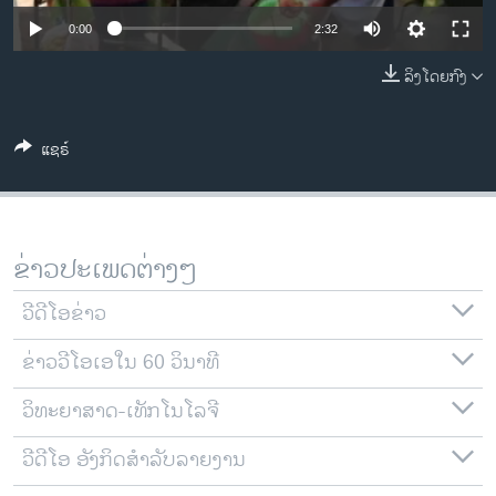
ວິທະຍາສາດ-ເທັກໂນໂລຈີ
0:00
2:32
ທຸລະກິດ
ລິງໂດຍກົງ
ພາສາອັງກິດ
ວີດີໂອ
ແຊຣ໌
ສຽງ
ລາຍການກະຈາຍສຽງ
ຕິດຕາມພວກເຮົາ ທີ່
ຂ່າວປະເພດຕ່າງໆ
ລາຍງານ
ວີດີໂອຂ່າວ
ພາສາຕ່າງໆ
ຂ່າວວີໂອເອໃນ 60 ວິນາທີ
ວິທະຍາສາດ-ເທັກໂນໂລຈີ
ວີດີໂອ ອັງກິດສຳລັບລາຍງານ