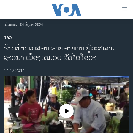
ລິ້ງ
ສຳຫລັບ
ເຂົ້າ
ວັນພະຫັດ, 06 ສິງຫາ 2026
ຫາ
ໂຮມເພຈ
ຂ່າວ
ຂ້າມ
ລາວ
ຮ້ານທ່ານເກສອນ ຂາຍອາຫານ ຢູ່ຕະຫລາດ
ຂ້າມ
ອາເມຣິກາ
ຂ້າມ
ຊາວນາ ເມືອງເດມອຍ ລັດໄອໂອວາ
ໄປ
ການເລືອກຕັ້ງ ປະທານາທີບໍດີ ສະຫະລັດ 2024
ຫາ
17,12,2014
ຂ່າວ​ຈີນ
ຊອກ
ຄົ້ນ
ໂລກ
ເອເຊຍ
ອິດສະຫຼະພາບດ້ານການຂ່າວ
No media source currently available
ຊີວິດຊາວລາວ
ຊຸມຊົນຊາວລາວ