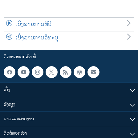
ເບິ່ງລາຍການທີວີ
ເບິ່ງລາຍການວິທະຍຸ
ຕິດຕາມພວກເຮົາ ທີ່
ເບິ່ງ
ຟັງສຽງ
ຂ່າວແລະລາຍງານ
ຕິດຕໍ່ພວກເຮົາ