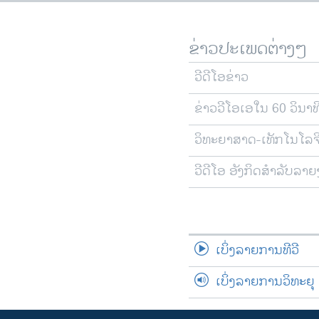
ຂ່າວປະເພດຕ່າງໆ
ວີດີໂອຂ່າວ
ຂ່າວວີໂອເອໃນ 60 ວິນາທ
ວິທະຍາສາດ-ເທັກໂນໂລຈ
ວີດີໂອ ອັງກິດສຳລັບລາ
ເບິ່ງລາຍການທີວີ
ເບິ່ງລາຍການວິທະຍຸ