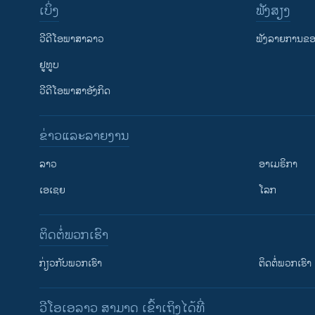
ເບິ່ງ
ຟັງສຽງ
ວີດີໂອພາສາລາວ
ຟັງລາຍການຂອງ
ຢູທູບ
ວີດີໂອພາສາອັງກິດ
ຂ່າວແລະລາຍງານ
ລາວ
ອາເມຣິກາ
ເອເຊຍ
ໂລກ
ຕິດຕໍ່ພວກເຮົາ
ກ່ຽວກັບພວກເຮົາ
ຕິດຕໍ່ພວກເຮົາ
ວີໂອເອລາວ ສາມາດ ເຂົ້າເຖິງໄດ້ທີ່