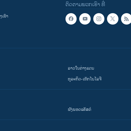
ຕິດຕາມພວກເຮົາ ທີ່
ເຮົາ
ລາວໃນຕ່າງແດນ
ທຸລະກິດ-ເທັກໂນໂລຈີ
ຟັງພອດແຄັສຕ໌