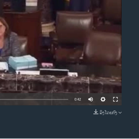
ble
0:42
ລິງໂດຍກົງ
EMBED