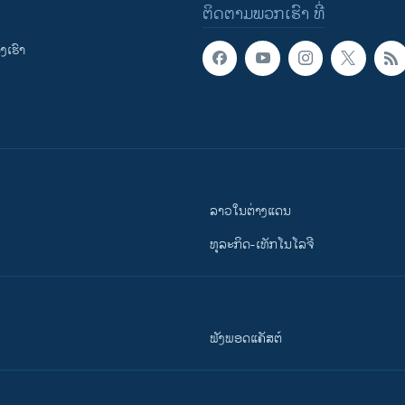
ຕິດຕາມພວກເຮົາ ທີ່
ເຮົາ
ລາວໃນຕ່າງແດນ
ທຸລະກິດ-ເທັກໂນໂລຈີ
ຟັງພອດແຄັສຕ໌