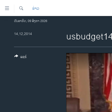
ລິ້ງ
ຂ່າວ
ສຳຫລັບ
ເຂົ້າ
ຄົ້ນຫາ
ວັນອາທິດ, 09 ສິງຫາ 2026
ໂຮມເພຈ
ຫາ
ລາວ
usbudget1
14,12,2014
ຂ້າມ
ຂ້າມ
ອາເມຣິກາ
ຂ້າມ
ການເລືອກຕັ້ງ ປະທານາທີບໍດີ ສະຫະລັດ
ໄປ
2024
ແຊຣ໌
ຫາ
ຂ່າວ​ຈີນ
ຊອກ
ຄົ້ນ
ໂລກ
ເອເຊຍ
ອິດສະຫຼະພາບດ້ານການຂ່າວ
ຊີວິດຊາວລາວ
ຊຸມຊົນຊາວລາວ