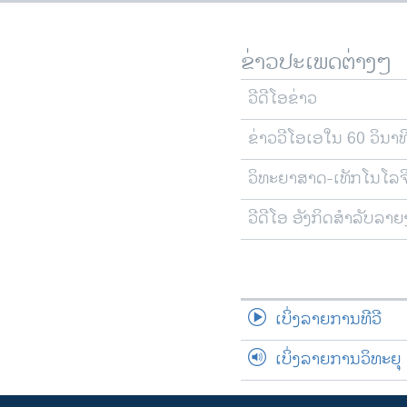
ຂ່າວປະເພດຕ່າງໆ
ວີດີໂອຂ່າວ
ຂ່າວວີໂອເອໃນ 60 ວິນາທ
ວິທະຍາສາດ-ເທັກໂນໂລຈ
ວີດີໂອ ອັງກິດສຳລັບລາ
ເບິ່ງລາຍການທີວີ
ເບິ່ງລາຍການວິທະຍຸ