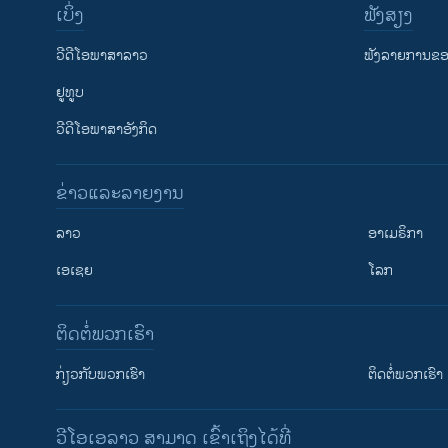
ເບິ່ງ
ຟັງສຽງ
ວີດີໂອພາສາລາວ
ຟັງລາຍການຂອງ
ຢູທູບ
ວີດີໂອພາສາອັງກິດ
ຂ່າວແລະລາຍງານ
ລາວ
ອາເມຣິກາ
ເອເຊຍ
ໂລກ
ຕິດຕໍ່ພວກເຮົາ
ກ່ຽວກັບພວກເຮົາ
ຕິດຕໍ່ພວກເຮົາ
ວີໂອເອລາວ ສາມາດ ເຂົ້າເຖິງໄດ້ທີ່