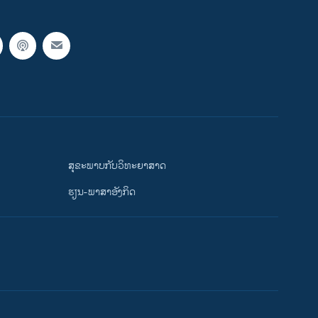
ສຸຂະພາບກັບວິທະຍາສາດ
ຮຽນ-ພາສາອັງກິດ