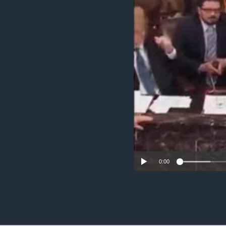
ວິທະຍາສາດ-ເທັກໂນໂລຈີ
ທຸລະກິດ
ພາສາອັງກິດ
ວີດີໂອ
ສຽງ
ລາຍການກະຈາຍສຽງ
ລາຍງານ
0:00