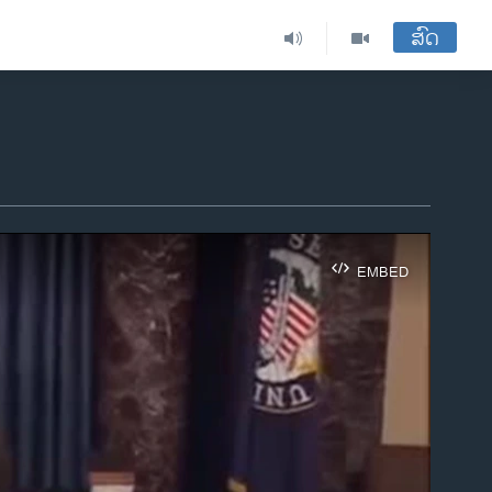
ສົດ
EMBED