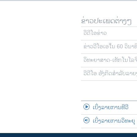
ຂ່າວປະເພດຕ່າງໆ
ວີດີໂອຂ່າວ
ຂ່າວວີໂອເອໃນ 60 ວິນາທ
ວິທະຍາສາດ-ເທັກໂນໂລຈ
ວີດີໂອ ອັງກິດສຳລັບລາ
ເບິ່ງລາຍການທີວີ
ເບິ່ງລາຍການວິທະຍຸ