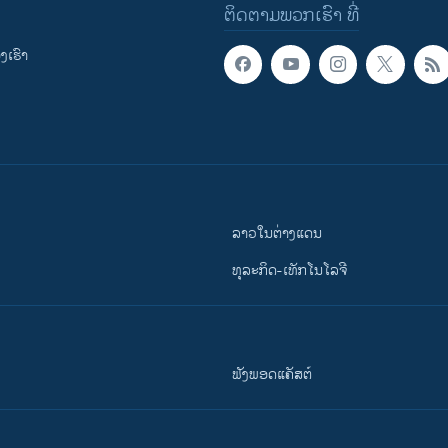
ຕິດຕາມພວກເຮົາ ທີ່
ເຮົາ
ລາວໃນຕ່າງແດນ
ທຸລະກິດ-ເທັກໂນໂລຈີ
ຟັງພອດແຄັສຕ໌