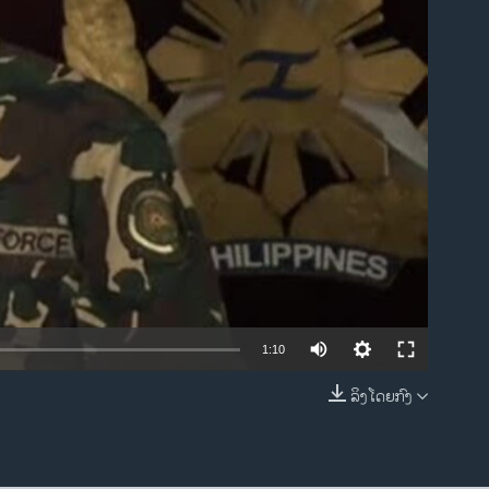
ble
1:10
ລິງໂດຍກົງ
EMBED