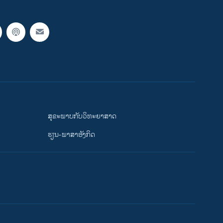
ສຸຂະພາບກັບວິທະຍາສາດ
ຮຽນ-ພາສາອັງກິດ