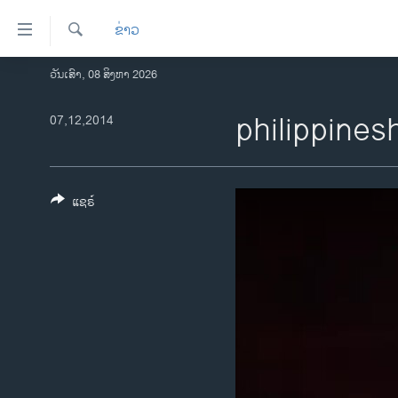
ລິ້ງ
ຂ່າວ
ສຳຫລັບ
ເຂົ້າ
ຄົ້ນຫາ
ວັນເສົາ, 08 ສິງຫາ 2026
ໂຮມເພຈ
ຫາ
ລາວ
philippine
07,12,2014
ຂ້າມ
ຂ້າມ
ອາເມຣິກາ
ຂ້າມ
ການເລືອກຕັ້ງ ປະທານາທີບໍດີ ສະຫະລັດ
ໄປ
2024
ແຊຣ໌
ຫາ
ຂ່າວ​ຈີນ
ຊອກ
ຄົ້ນ
ໂລກ
ເອເຊຍ
ອິດສະຫຼະພາບດ້ານການຂ່າວ
ຊີວິດຊາວລາວ
ຊຸມຊົນຊາວລາວ