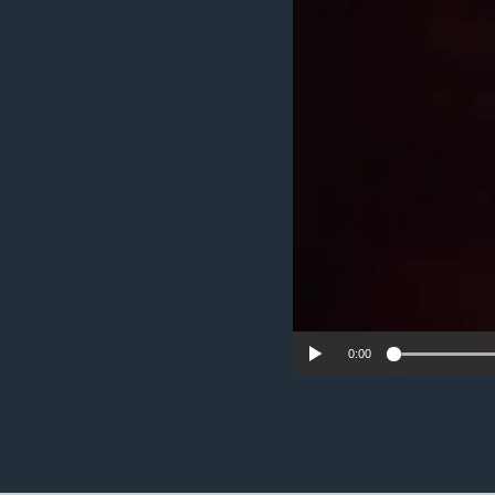
ວິທະຍາສາດ-ເທັກໂນໂລຈີ
ທຸລະກິດ
ພາສາອັງກິດ
ວີດີໂອ
ສຽງ
ລາຍການກະຈາຍສຽງ
ລາຍງານ
0:00