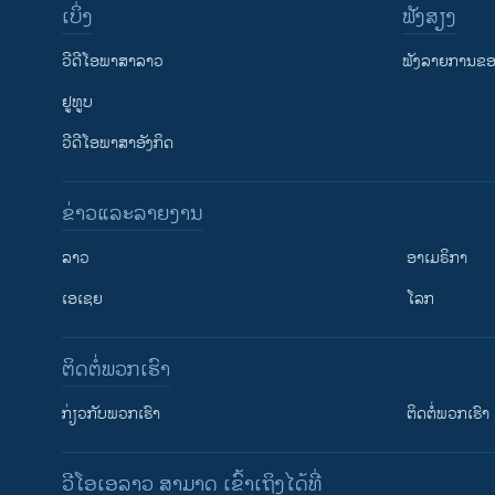
ເບິ່ງ
ຟັງສຽງ
ວີດີໂອພາສາລາວ
ຟັງລາຍການຂອງ
ຢູທູບ
ວີດີໂອພາສາອັງກິດ
ຂ່າວແລະລາຍງານ
ລາວ
ອາເມຣິກາ
ເອເຊຍ
ໂລກ
ຕິດຕໍ່ພວກເຮົາ
ກ່ຽວກັບພວກເຮົາ
ຕິດຕໍ່ພວກເຮົາ
ວີໂອເອລາວ ສາມາດ ເຂົ້າເຖິງໄດ້ທີ່