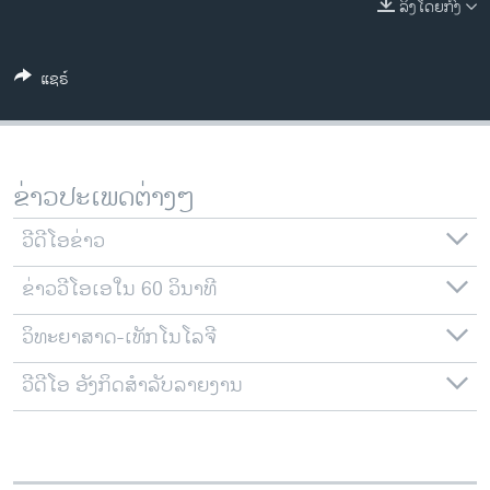
ລິງໂດຍກົງ
ວິທະຍາສາດ-ເທັກໂນໂລຈີ
ທຸລະກິດ
ແຊຣ໌
ພາສາອັງກິດ
ວີດີໂອ
ສຽງ
ຂ່າວປະເພດຕ່າງໆ
ລາຍການກະຈາຍສຽງ
ຕິດຕາມພວກເຮົາ ທີ່
ວີດີໂອຂ່າວ
ລາຍງານ
ຂ່າວວີໂອເອໃນ 60 ວິນາທີ
ວິທະຍາສາດ-ເທັກໂນໂລຈີ
ພາສາຕ່າງໆ
ວີດີໂອ ອັງກິດສຳລັບລາຍງານ