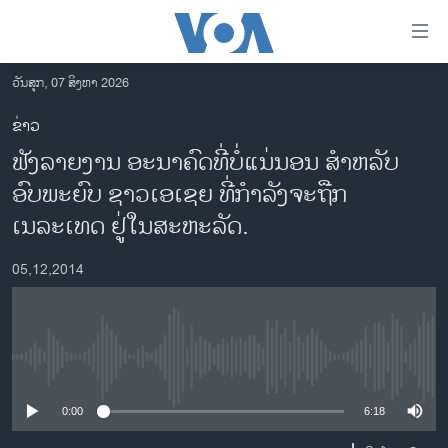
ລິ້ງ
ສຳຫລັບ
ເຂົ້າ
ວັນສຸກ, 07 ສິງຫາ 2026
ຫາ
ໂຮມເພຈ
ຂ່າວ
ຂ້າມ
ລາວ
ຟັງລາຍງານ ອະນາຄົດທີ່ບໍ່ແນ່ນອນ ສຳຫລັບ
ຂ້າມ
ອາເມຣິກາ
ຂ້າມ
ອົບພະຍົບ ຊາວເອເຊຍ ທີ່ກຳລັງຈະຖືກ
ໄປ
ການເລືອກຕັ້ງ ປະທານາທີບໍດີ ສະຫະລັດ 2024
ເນລະເທດ ຢູ່ໃນສະຫະລັດ.
ຫາ
ຂ່າວ​ຈີນ
ຊອກ
05,12,2014
ຄົ້ນ
ໂລກ
ເອເຊຍ
ອິດສະຫຼະພາບດ້ານການຂ່າວ
No media source currently available
ຊີວິດຊາວລາວ
0:00
6:18
ຊຸມຊົນຊາວລາວ