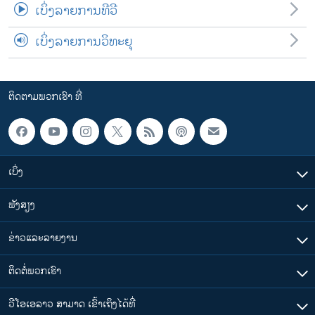
ເບິ່ງລາຍການທີວີ
ເບິ່ງລາຍການວິທະຍຸ
ຕິດຕາມພວກເຮົາ ທີ່
ເບິ່ງ
ຟັງສຽງ
ຂ່າວແລະລາຍງານ
ຕິດຕໍ່ພວກເຮົາ
ວີໂອເອລາວ ສາມາດ ເຂົ້າເຖິງໄດ້ທີ່