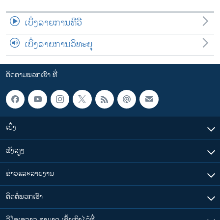
ເບິ່ງລາຍການທີວີ
ເບິ່ງລາຍການວິທະຍຸ
ຕິດຕາມພວກເຮົາ ທີ່
ເບິ່ງ
ຟັງສຽງ
ຂ່າວແລະລາຍງານ
ຕິດຕໍ່ພວກເຮົາ
ວີໂອເອລາວ ສາມາດ ເຂົ້າເຖິງໄດ້ທີ່