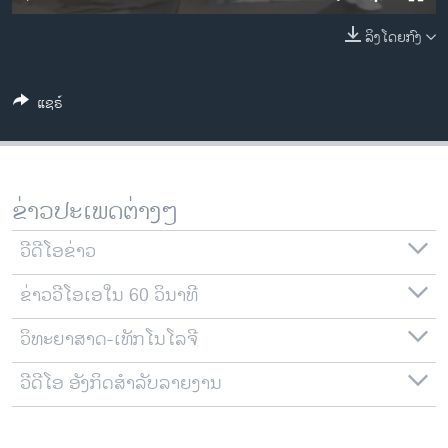
ວິທະຍາສາດ-ເທັກໂນໂລຈີ
ລິງໂດຍກົງ
ທຸລະກິດ
ພາສາອັງກິດ
ແຊຣ໌
ວີດີໂອ
ສຽງ
ລາຍການກະຈາຍສຽງ
ຂ່າວປະເພດຕ່າງໆ
ຕິດຕາມພວກເຮົາ ທີ່
ລາຍງານ
ວີດີໂອຂ່າວ
ຂ່າວວີໂອເອໃນ 60 ວິນາທີ
ພາສາຕ່າງໆ
ວິທະຍາສາດ-ເທັກໂນໂລຈີ
ວີດີໂອ ອັງກິດສຳລັບລາຍງານ