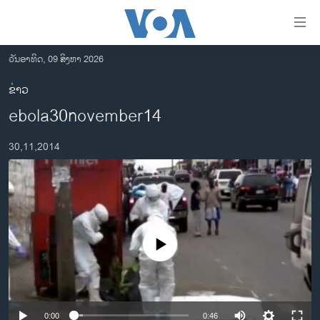
ລິ້ງ
ສຳຫລັບ
ເຂົ້າ
ວັນອາທິດ, 09 ສິງຫາ 2026
ຫາ
ໂຮມເພຈ
ຂ່າວ
ຂ້າມ
ລາວ
ebola30november14
ຂ້າມ
ອາເມຣິກາ
ຂ້າມ
30,11,2014
ໄປ
ການເລືອກຕັ້ງ ປະທານາທີບໍດີ ສະຫະລັດ 2024
ຫາ
ຂ່າວ​ຈີນ
ຊອກ
ຄົ້ນ
ໂລກ
ເອເຊຍ
No media source currently available
ອິດສະຫຼະພາບດ້ານການຂ່າວ
ຊີວິດຊາວລາວ
ຊຸມຊົນຊາວລາວ
0:00
0:46