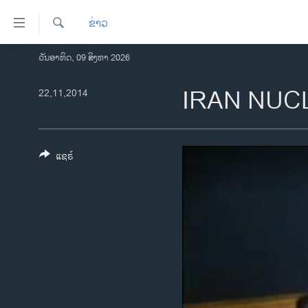
ລິ້ງ
ຂ່າວ
ສຳຫລັບ
ເຂົ້າ
ຄົ້ນຫາ
ວັນອາທິດ, 09 ສິງຫາ 2026
ໂຮມເພຈ
ຫາ
ລາວ
IRAN NUC
22,11,2014
ຂ້າມ
ຂ້າມ
ອາເມຣິກາ
ຂ້າມ
ການເລືອກຕັ້ງ ປະທານາທີບໍດີ ສະຫະລັດ
ໄປ
2024
ແຊຣ໌
ຫາ
ຂ່າວ​ຈີນ
ຊອກ
ຄົ້ນ
ໂລກ
ເອເຊຍ
ອິດສະຫຼະພາບດ້ານການຂ່າວ
ຊີວິດຊາວລາວ
ຊຸມຊົນຊາວລາວ