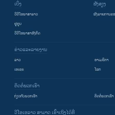
ເບິ່ງ
ຟັງສຽງ
ວີດີໂອພາສາລາວ
ຟັງລາຍການຂອງ
ຢູທູບ
ວີດີໂອພາສາອັງກິດ
ຂ່າວແລະລາຍງານ
ລາວ
ອາເມຣິກາ
ເອເຊຍ
ໂລກ
ຕິດຕໍ່ພວກເຮົາ
ກ່ຽວກັບພວກເຮົາ
ຕິດຕໍ່ພວກເຮົາ
ວີໂອເອລາວ ສາມາດ ເຂົ້າເຖິງໄດ້ທີ່