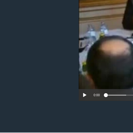
ວິທະຍາສາດ-ເທັກໂນໂລຈີ
ທຸລະກິດ
ພາສາອັງກິດ
ວີດີໂອ
ສຽງ
ລາຍການກະຈາຍສຽງ
ລາຍງານ
0:00