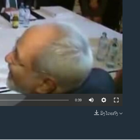
ble
0:39
ລິງໂດຍກົງ
EMBED