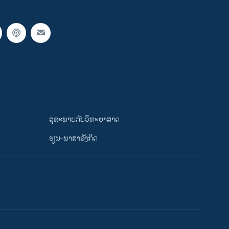
ສຸຂະພາບກັບວິທະຍາສາດ
ຮຽນ-ພາສາອັງກິດ