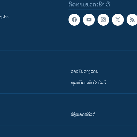
ຕິດຕາມພວກເຮົາ ທີ່
ເຮົາ
ລາວໃນຕ່າງແດນ
ທຸລະກິດ-ເທັກໂນໂລຈີ
ຟັງພອດແຄັສຕ໌