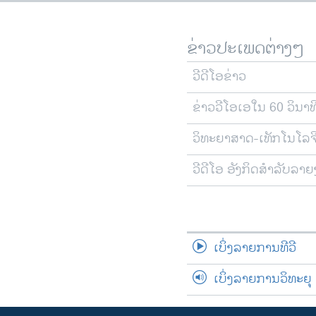
ຂ່າວປະເພດຕ່າງໆ
ວີດີໂອຂ່າວ
ຂ່າວວີໂອເອໃນ 60 ວິນາທ
ວິທະຍາສາດ-ເທັກໂນໂລຈ
ວີດີໂອ ອັງກິດສຳລັບລາ
ເບິ່ງລາຍການທີວີ
ເບິ່ງລາຍການວິທະຍຸ