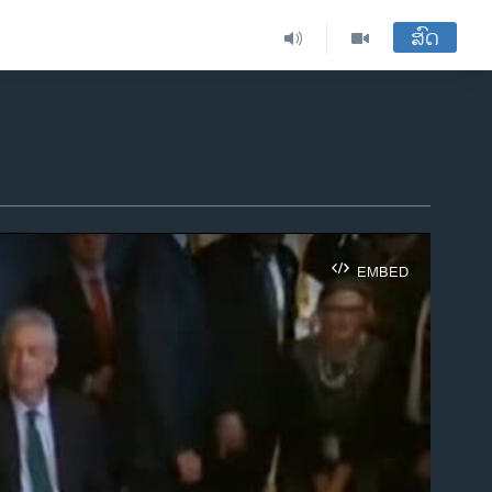
ສົດ
EMBED