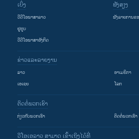
ເບິ່ງ
ຟັງສຽງ
ວີດີໂອພາສາລາວ
ຟັງລາຍການຂອງ
ຢູທູບ
ວີດີໂອພາສາອັງກິດ
ຂ່າວແລະລາຍງານ
ລາວ
ອາເມຣິກາ
ເອເຊຍ
ໂລກ
ຕິດຕໍ່ພວກເຮົາ
ກ່ຽວກັບພວກເຮົາ
ຕິດຕໍ່ພວກເຮົາ
ວີໂອເອລາວ ສາມາດ ເຂົ້າເຖິງໄດ້ທີ່