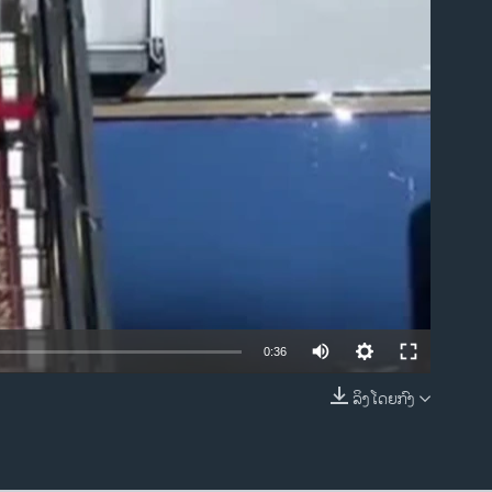
ble
0:36
ລິງໂດຍກົງ
EMBED