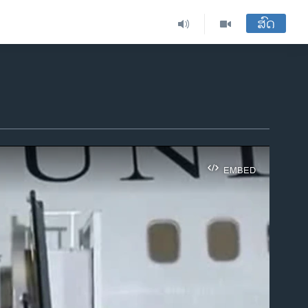
ສົດ
EMBED