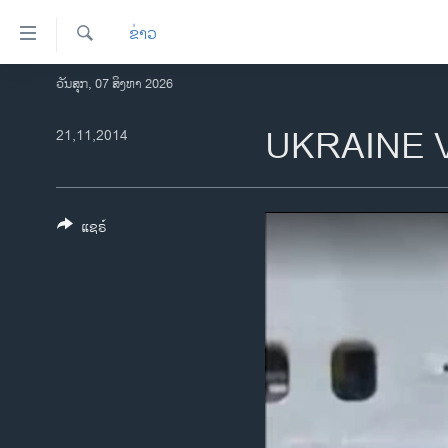
ລິ້ງ
ຂ່າວ
ສຳຫລັບ
ເຂົ້າ
ຄົ້ນຫາ
ວັນສຸກ, 07 ສິງຫາ 2026
ໂຮມເພຈ
ຫາ
ລາວ
UKRAINE 
21,11,2014
ຂ້າມ
ຂ້າມ
ອາເມຣິກາ
ຂ້າມ
ການເລືອກຕັ້ງ ປະທານາທີບໍດີ ສະຫະລັດ
ໄປ
2024
ແຊຣ໌
ຫາ
ຂ່າວ​ຈີນ
ຊອກ
ຄົ້ນ
ໂລກ
ເອເຊຍ
ອິດສະຫຼະພາບດ້ານການຂ່າວ
ຊີວິດຊາວລາວ
ຊຸມຊົນຊາວລາວ