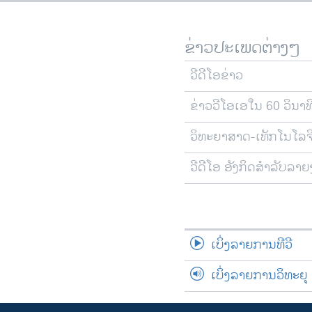
ຂ່າວປະເພດຕ່າງໆ
ວີດີໂອຂ່າວ
ຂ່າວວີໂອເອໃນ 60 ວິນາທ
ວິທະຍາສາດ-ເທັກໂນໂລຈ
ວີດີໂອ ອັງກິດສຳລັບລາ
ເບິ່ງລາຍການທີວີ
ເບິ່ງລາຍການວິທະຍຸ