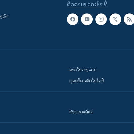
ຕິດຕາມພວກເຮົາ ທີ່
ເຮົາ
ລາວໃນຕ່າງແດນ
ທຸລະກິດ-ເທັກໂນໂລຈີ
ຟັງພອດແຄັສຕ໌