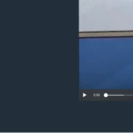
ວິທະຍາສາດ-ເທັກໂນໂລຈີ
ທຸລະກິດ
ພາສາອັງກິດ
ວີດີໂອ
ສຽງ
ລາຍການກະຈາຍສຽງ
ລາຍງານ
0:00