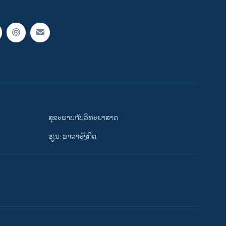
ສຸຂະພາບກັບວິທະຍາສາດ
ຮຽນ-ພາສາອັງກິດ