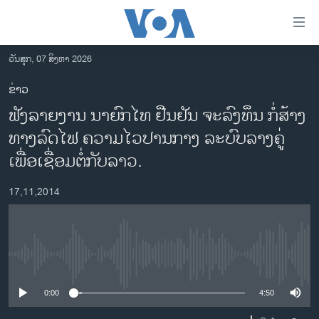
ລິ້ງ
ສຳຫລັບ
ເຂົ້າ
ວັນສຸກ, 07 ສິງຫາ 2026
ຫາ
ໂຮມເພຈ
ຂ່າວ
ຂ້າມ
ລາວ
ຟັງລາຍງານ ນາຍົກ​ໄທ ຢືນຢັນ​ ​ຈະ​ລົງທຶນ​ ກໍ່ສ້າງ​
ຂ້າມ
ອາເມຣິກາ
ຂ້າມ
ທາງ​ລົດ​ໄຟ​ ຄວາມ​ໄວ​ປານ​ກາງ​ ລະບົບ​ລາງ​ຄູ່ ​
ໄປ
ການເລືອກຕັ້ງ ປະທານາທີບໍດີ ສະຫະລັດ 2024
ເພື່ອ​ເຊື່ອມ​ຕໍ່​ກັບ​ລາວ.
ຫາ
ຂ່າວ​ຈີນ
ຊອກ
17,11,2014
ຄົ້ນ
ໂລກ
ເອເຊຍ
ອິດສະຫຼະພາບດ້ານການຂ່າວ
No media source currently available
ຊີວິດຊາວລາວ
0:00
4:50
ຊຸມຊົນຊາວລາວ