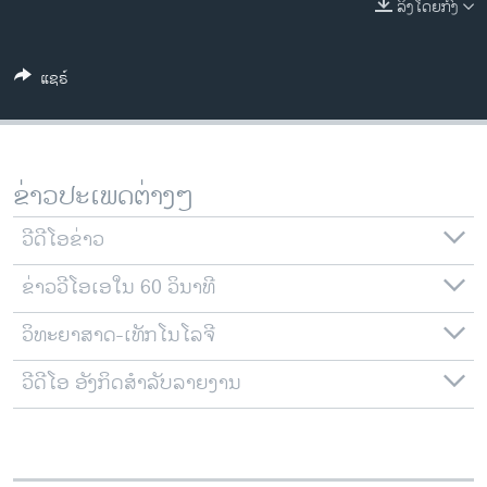
ລິງໂດຍກົງ
ວິທະຍາສາດ-ເທັກໂນໂລຈີ
ທຸລະກິດ
ແຊຣ໌
ພາສາອັງກິດ
ວີດີໂອ
ສຽງ
ຂ່າວປະເພດຕ່າງໆ
ລາຍການກະຈາຍສຽງ
ຕິດຕາມພວກເຮົາ ທີ່
ວີດີໂອຂ່າວ
ລາຍງານ
ຂ່າວວີໂອເອໃນ 60 ວິນາທີ
ວິທະຍາສາດ-ເທັກໂນໂລຈີ
ພາສາຕ່າງໆ
ວີດີໂອ ອັງກິດສຳລັບລາຍງານ