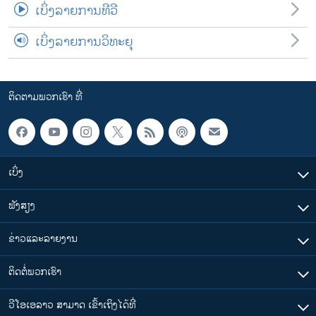
ເບິ່ງລາຍການທີວີ
ເບິ່ງລາຍການວິທະຍຸ
ຕິດຕາມພວກເຮົາ ທີ່
ເບິ່ງ
ຟັງສຽງ
ຂ່າວແລະລາຍງານ
ຕິດຕໍ່ພວກເຮົາ
ວີໂອເອລາວ ສາມາດ ເຂົ້າເຖິງໄດ້ທີ່