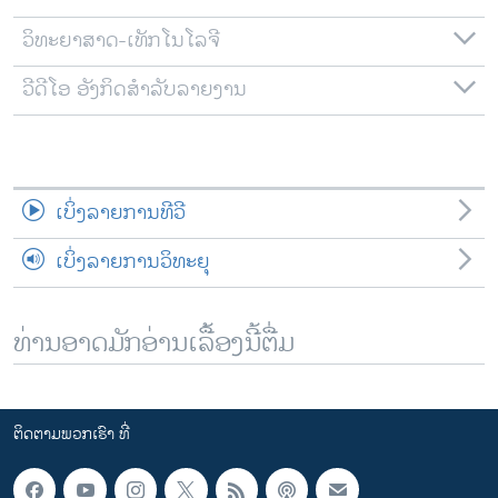
ວິທະຍາສາດ-ເທັກໂນໂລຈີ
ວີດີໂອ ອັງກິດສຳລັບລາຍງານ
ເບິ່ງລາຍການທີວີ
ເບິ່ງລາຍການວິທະຍຸ
ທ່ານອາດມັກອ່ານເລື້ອງນີ້ຕື່ມ
ຕິດຕາມພວກເຮົາ ທີ່