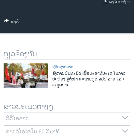
ລິງໂດຍກົງ
ວິທະຍາສາດ-ເທັກໂນໂລຈີ
ທຸລະກິດ
ແຊຣ໌
ພາສາອັງກິດ
ວີດີໂອ
ສຽງ
ກ່ຽວຂ້ອງກັນ
ລາຍການກະຈາຍສຽງ
ຕິດຕາມພວກເຮົາ ທີ່
ຊີວິດຊາວລາວ
ລາຍງານ
ອົງການພັນທະມິດ ເພື່ອປະຊາທິປະໄຕ ໃນລາວ
ປະທ້ວງ ຢູ່ຕໍ່ໜ້າ ສະຖານທູດ ສປປ ລາວ ແລະ
ຫວຽດນາມ
ພາສາຕ່າງໆ
ຂ່າວປະເພດຕ່າງໆ
ວີດີໂອຂ່າວ
ຂ່າວວີໂອເອໃນ 60 ວິນາທີ