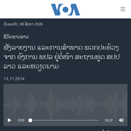
ລິ້ງ
ສຳຫລັບ
ເຂົ້າ
ວັນພະຫັດ, 06 ສິງຫາ 2026
ຫາ
ໂຮມເພຈ
ຊີວິດຊາວລາວ
ຂ້າມ
ລາວ
ຟັງລາຍງານ ແລະການສຳພາດ ພວກປະທ້ວງ
ຂ້າມ
ອາເມຣິກາ
ຂ້າມ
ຈາກ ອົງການ ພປລ ຢູ່ຕໍ່ໜ້າ ສະຖານທູດ ສປປ
ໄປ
ການເລືອກຕັ້ງ ປະທານາທີບໍດີ ສະຫະລັດ 2024
ລາວ ແລະຫວຽດນາມ
ຫາ
ຂ່າວ​ຈີນ
ຊອກ
13,11,2014
ຄົ້ນ
ໂລກ
ເອເຊຍ
ອິດສະຫຼະພາບດ້ານການຂ່າວ
No media source currently available
ຊີວິດຊາວລາວ
0:00
18:22
ຊຸມຊົນຊາວລາວ