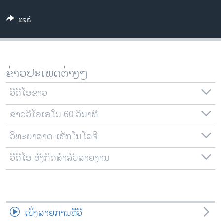
ວິທະຍາສາດ-ເທັກໂນໂລຈີ
ແຊຣ໌
ທຸລະກິດ
ພາສາອັງກິດ
ວີດີໂອ
ຂ່າວປະເພດຕ່າງໆ
ສຽງ
ວີດີໂອຂ່າວ
ລາຍການກະຈາຍສຽງ
ຕິດຕາມພວກເຮົາ ທີ່
ຂ່າວວີໂອເອໃນ 60 ວິນາທີ
ລາຍງານ
ວິທະຍາສາດ-ເທັກໂນໂລຈີ
ພາສາຕ່າງໆ
ວີດີໂອ ອັງກິດສຳລັບລາຍງານ
ເບິ່ງລາຍການທີວີ