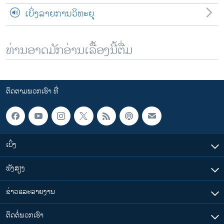
ເບິ່ງລາຍການວິທະຍຸ
ທ່ານອາດມັກອ່ານເລື້ອງນີ້ຕື່ມ
ຕິດຕາມພວກເຮົາ ທີ່
ເບິ່ງ
ຟັງສຽງ
ຂ່າວແລະລາຍງານ
ຕິດຕໍ່ພວກເຮົາ