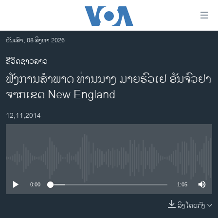
ລິ້ງ
ສຳຫລັບ
ເຂົ້າ
ວັນເສົາ, 08 ສິງຫາ 2026
ຫາ
ໂຮມເພຈ
ຊີວິດຊາວລາວ
ຂ້າມ
ລາວ
ຟັງການສຳພາດ ທ່ານນາງ ມາຍຮົວເຢ ອັນຈົວຢາ
ຂ້າມ
ອາເມຣິກາ
ຂ້າມ
ຈາກເຂດ New England
ໄປ
ການເລືອກຕັ້ງ ປະທານາທີບໍດີ ສະຫະລັດ 2024
ຫາ
12,11,2014
ຂ່າວ​ຈີນ
ຊອກ
ຄົ້ນ
ໂລກ
ເອເຊຍ
No media source currently available
ອິດສະຫຼະພາບດ້ານການຂ່າວ
0:00
1:05
ຊີວິດຊາວລາວ
ລິງໂດຍກົງ
ຊຸມຊົນຊາວລາວ