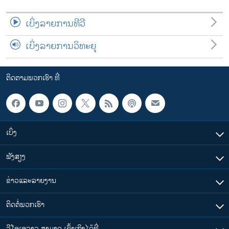
ເບິ່ງລາຍການທີວີ
ເບິ່ງລາຍການວິທະຍຸ
ຕິດຕາມພວກເຮົາ ທີ່
ເບິ່ງ
ຟັງສຽງ
ຂ່າວແລະລາຍງານ
ຕິດຕໍ່ພວກເຮົາ
ວີໂອເອລາວ ສາມາດ ເຂົ້າເຖິງໄດ້ທີ່