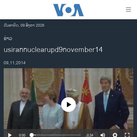
ລິ້ງ
ສຳຫລັບ
ເຂົ້າ
ວັນອາທິດ, 09 ສິງຫາ 2026
ຫາ
ໂຮມເພຈ
ຂ່າວ
ຂ້າມ
ລາວ
usirannuclearupd9november14
ຂ້າມ
ອາເມຣິກາ
ຂ້າມ
09,11,2014
ໄປ
ການເລືອກຕັ້ງ ປະທານາທີບໍດີ ສະຫະລັດ 2024
ຫາ
ຂ່າວ​ຈີນ
ຊອກ
ຄົ້ນ
ໂລກ
ເອເຊຍ
No media source currently available
ອິດສະຫຼະພາບດ້ານການຂ່າວ
ຊີວິດຊາວລາວ
ຊຸມຊົນຊາວລາວ
0:00
0:34