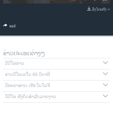
ວິທະຍາສາດ-ເທັກໂນໂລຈີ
ລິງໂດຍກົງ
ທຸລະກິດ
ພາສາອັງກິດ
ແຊຣ໌
ວີດີໂອ
ສຽງ
ລາຍການກະຈາຍສຽງ
ຂ່າວປະເພດຕ່າງໆ
ຕິດຕາມພວກເຮົາ ທີ່
ລາຍງານ
ວີດີໂອຂ່າວ
ຂ່າວວີໂອເອໃນ 60 ວິນາທີ
ພາສາຕ່າງໆ
ວິທະຍາສາດ-ເທັກໂນໂລຈີ
ວີດີໂອ ອັງກິດສຳລັບລາຍງານ