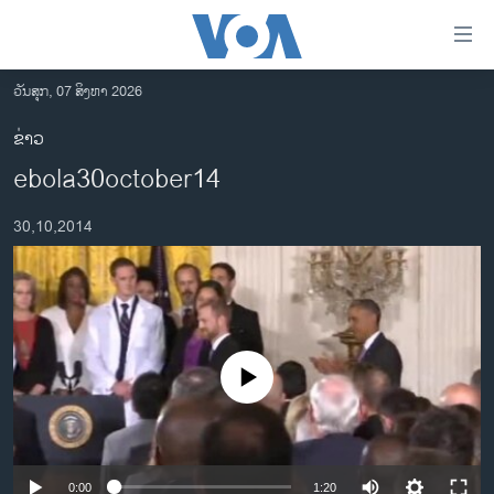
ລິ້ງ
ສຳຫລັບ
ເຂົ້າ
ວັນສຸກ, 07 ສິງຫາ 2026
ຫາ
ໂຮມເພຈ
ຂ່າວ
ຂ້າມ
ລາວ
ebola30october14
ຂ້າມ
ອາເມຣິກາ
ຂ້າມ
30,10,2014
ໄປ
ການເລືອກຕັ້ງ ປະທານາທີບໍດີ ສະຫະລັດ 2024
ຫາ
ຂ່າວ​ຈີນ
ຊອກ
ຄົ້ນ
ໂລກ
ເອເຊຍ
No media source currently available
ອິດສະຫຼະພາບດ້ານການຂ່າວ
ຊີວິດຊາວລາວ
ຊຸມຊົນຊາວລາວ
0:00
1:20