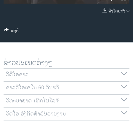
ວິທະຍາສາດ-ເທັກໂນໂລຈີ
ລິງໂດຍກົງ
ທຸລະກິດ
ພາສາອັງກິດ
ແຊຣ໌
ວີດີໂອ
ສຽງ
ລາຍການກະຈາຍສຽງ
ຂ່າວປະເພດຕ່າງໆ
ຕິດຕາມພວກເຮົາ ທີ່
ລາຍງານ
ວີດີໂອຂ່າວ
ຂ່າວວີໂອເອໃນ 60 ວິນາທີ
ພາສາຕ່າງໆ
ວິທະຍາສາດ-ເທັກໂນໂລຈີ
ວີດີໂອ ອັງກິດສຳລັບລາຍງານ