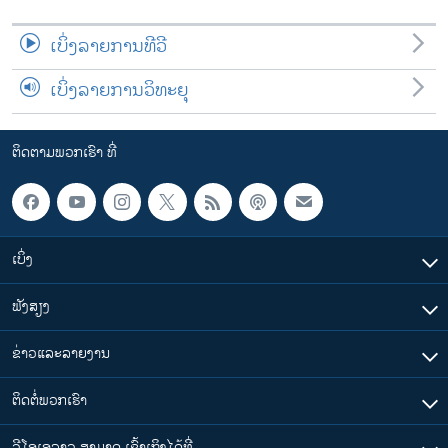
ເບິ່ງລາຍການທີວີ
ເບິ່ງລາຍການວິທະຍຸ
ຕິດຕາມພວກເຮົາ ທີ່
ເບິ່ງ
ຟັງສຽງ
ຂ່າວແລະລາຍງານ
ຕິດຕໍ່ພວກເຮົາ
ວີໂອເອລາວ ສາມາດ ເຂົ້າເຖິງໄດ້ທີ່