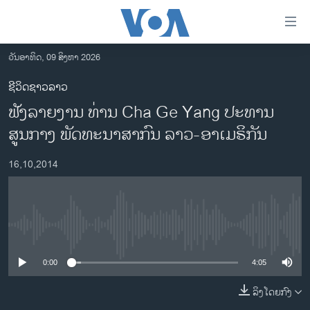
ລິ້ງ
ສຳຫລັບ
ເຂົ້າ
ວັນອາທິດ, 09 ສິງຫາ 2026
ຫາ
ໂຮມເພຈ
ຊີວິດຊາວລາວ
ຂ້າມ
ລາວ
ຟັງລາຍງານ ທ່ານ Cha Ge Yang ປະທານ
ຂ້າມ
ອາເມຣິກາ
ຂ້າມ
ສູນກາງ ພັດທະນາສາກົນ ລາວ-ອາເມຣິກັນ
ໄປ
ການເລືອກຕັ້ງ ປະທານາທີບໍດີ ສະຫະລັດ 2024
ຫາ
16,10,2014
ຂ່າວ​ຈີນ
ຊອກ
ຄົ້ນ
ໂລກ
ເອເຊຍ
No media source currently available
ອິດສະຫຼະພາບດ້ານການຂ່າວ
0:00
4:05
ຊີວິດຊາວລາວ
ລິງໂດຍກົງ
ຊຸມຊົນຊາວລາວ