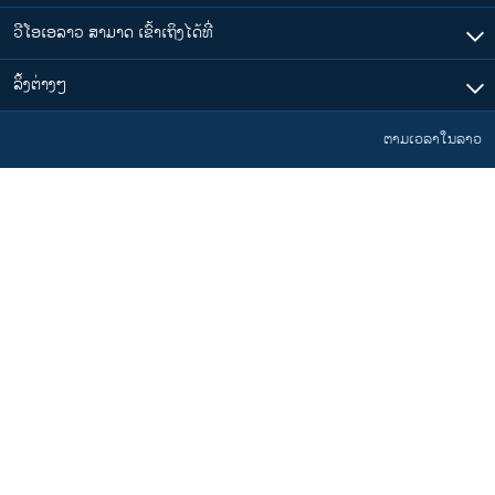
ວີໂອເອລາວ ສາມາດ ເຂົ້າເຖິງໄດ້ທີ່
​ລິ້ງ​ຕ່າງໆ
ຕາມເວລາໃນລາວ