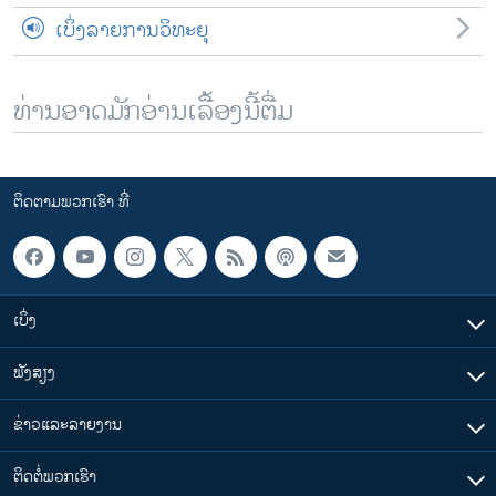
ເບິ່ງລາຍການວິທະຍຸ
ທ່ານອາດມັກອ່ານເລື້ອງນີ້ຕື່ມ
ຕິດຕາມພວກເຮົາ ທີ່
ເບິ່ງ
ຟັງສຽງ
ຂ່າວແລະລາຍງານ
ຕິດຕໍ່ພວກເຮົາ