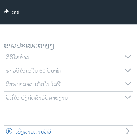
ວິທະຍາສາດ-ເທັກໂນໂລຈີ
ແຊຣ໌
ທຸລະກິດ
ພາສາອັງກິດ
ວີດີໂອ
ຂ່າວປະເພດຕ່າງໆ
ສຽງ
ວີດີໂອຂ່າວ
ລາຍການກະຈາຍສຽງ
ຕິດຕາມພວກເຮົາ ທີ່
ຂ່າວວີໂອເອໃນ 60 ວິນາທີ
ລາຍງານ
ວິທະຍາສາດ-ເທັກໂນໂລຈີ
ພາສາຕ່າງໆ
ວີດີໂອ ອັງກິດສຳລັບລາຍງານ
ເບິ່ງລາຍການທີວີ