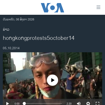
ລິ້ງ
ສຳຫລັບ
ເຂົ້າ
ວັນພະຫັດ, 06 ສິງຫາ 2026
ຫາ
ໂຮມເພຈ
ຂ່າວ
ຂ້າມ
ລາວ
hongkongprotests5october14
ຂ້າມ
ອາເມຣິກາ
ຂ້າມ
05,10,2014
ໄປ
ການເລືອກຕັ້ງ ປະທານາທີບໍດີ ສະຫະລັດ 2024
ຫາ
ຂ່າວ​ຈີນ
ຊອກ
ຄົ້ນ
ໂລກ
ເອເຊຍ
No media source currently available
ອິດສະຫຼະພາບດ້ານການຂ່າວ
ຊີວິດຊາວລາວ
ຊຸມຊົນຊາວລາວ
0:00
2:20