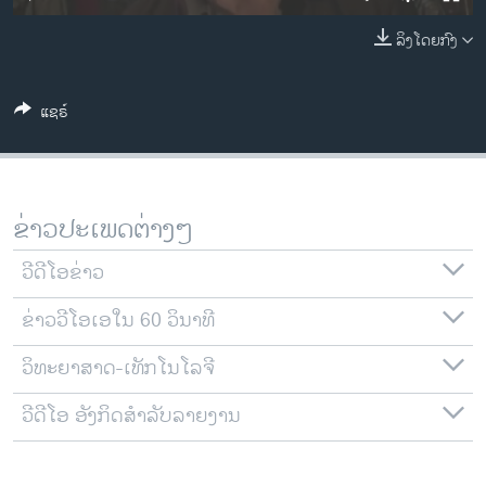
ວິທະຍາສາດ-ເທັກໂນໂລຈີ
ລິງໂດຍກົງ
ທຸລະກິດ
ພາສາອັງກິດ
ແຊຣ໌
ວີດີໂອ
ສຽງ
ລາຍການກະຈາຍສຽງ
ຂ່າວປະເພດຕ່າງໆ
ຕິດຕາມພວກເຮົາ ທີ່
ລາຍງານ
ວີດີໂອຂ່າວ
ຂ່າວວີໂອເອໃນ 60 ວິນາທີ
ພາສາຕ່າງໆ
ວິທະຍາສາດ-ເທັກໂນໂລຈີ
ວີດີໂອ ອັງກິດສຳລັບລາຍງານ