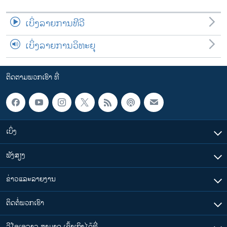
ເບິ່ງລາຍການທີວີ
ເບິ່ງລາຍການວິທະຍຸ
ຕິດຕາມພວກເຮົາ ທີ່
ເບິ່ງ
ຟັງສຽງ
ຂ່າວແລະລາຍງານ
ຕິດຕໍ່ພວກເຮົາ
ວີໂອເອລາວ ສາມາດ ເຂົ້າເຖິງໄດ້ທີ່