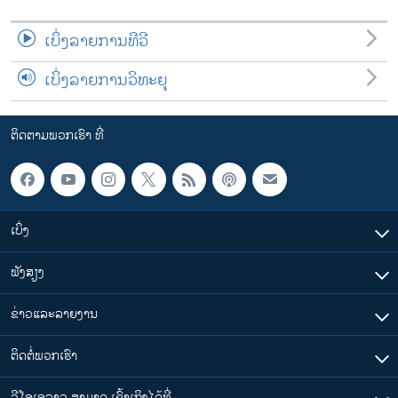
ເບິ່ງລາຍການທີວີ
ເບິ່ງລາຍການວິທະຍຸ
ຕິດຕາມພວກເຮົາ ທີ່
ເບິ່ງ
ຟັງສຽງ
ຂ່າວແລະລາຍງານ
ຕິດຕໍ່ພວກເຮົາ
ວີໂອເອລາວ ສາມາດ ເຂົ້າເຖິງໄດ້ທີ່