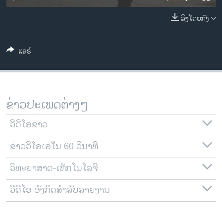
ວິທະຍາສາດ-ເທັກໂນໂລຈີ
ລິງໂດຍກົງ
ທຸລະກິດ
ພາສາອັງກິດ
ແຊຣ໌
ວີດີໂອ
ສຽງ
ລາຍການກະຈາຍສຽງ
ຂ່າວປະເພດຕ່າງໆ
ຕິດຕາມພວກເຮົາ ທີ່
ລາຍງານ
ວີດີໂອຂ່າວ
ຂ່າວວີໂອເອໃນ 60 ວິນາທີ
ພາສາຕ່າງໆ
ວິທະຍາສາດ-ເທັກໂນໂລຈີ
ວີດີໂອ ອັງກິດສຳລັບລາຍງານ