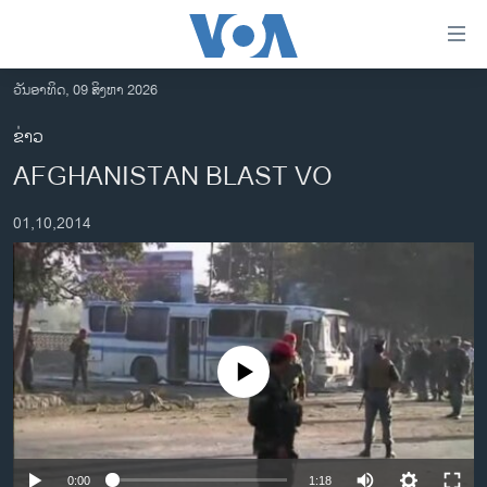
ລິ້ງ
ສຳຫລັບ
ເຂົ້າ
ວັນອາທິດ, 09 ສິງຫາ 2026
ຫາ
ໂຮມເພຈ
ຂ່າວ
ຂ້າມ
ລາວ
AFGHANISTAN BLAST VO
ຂ້າມ
ອາເມຣິກາ
ຂ້າມ
01,10,2014
ໄປ
ການເລືອກຕັ້ງ ປະທານາທີບໍດີ ສະຫະລັດ 2024
ຫາ
ຂ່າວ​ຈີນ
ຊອກ
ຄົ້ນ
ໂລກ
ເອເຊຍ
No media source currently available
ອິດສະຫຼະພາບດ້ານການຂ່າວ
ຊີວິດຊາວລາວ
ຊຸມຊົນຊາວລາວ
0:00
1:18