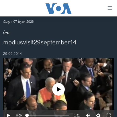
ລິ້ງ
ສຳຫລັບ
ເຂົ້າ
ວັນສຸກ, 07 ສິງຫາ 2026
ຫາ
ໂຮມເພຈ
ຂ່າວ
ຂ້າມ
ລາວ
modiusvisit29september14
ຂ້າມ
ອາເມຣິກາ
ຂ້າມ
29,09,2014
ໄປ
ການເລືອກຕັ້ງ ປະທານາທີບໍດີ ສະຫະລັດ 2024
ຫາ
ຂ່າວ​ຈີນ
ຊອກ
ຄົ້ນ
ໂລກ
ເອເຊຍ
No media source currently available
ອິດສະຫຼະພາບດ້ານການຂ່າວ
ຊີວິດຊາວລາວ
ຊຸມຊົນຊາວລາວ
0:00
1:51