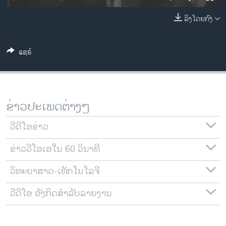
ວິທະຍາສາດ-ເທັກໂນໂລຈີ
ລິງໂດຍກົງ
ທຸລະກິດ
ພາສາອັງກິດ
ແຊຣ໌
ວີດີໂອ
ສຽງ
ລາຍການກະຈາຍສຽງ
ຂ່າວປະເພດຕ່າງໆ
ຕິດຕາມພວກເຮົາ ທີ່
ລາຍງານ
ວີດີໂອຂ່າວ
ຂ່າວວີໂອເອໃນ 60 ວິນາທີ
ພາສາຕ່າງໆ
ວິທະຍາສາດ-ເທັກໂນໂລຈີ
ວີດີໂອ ອັງກິດສຳລັບລາຍງານ