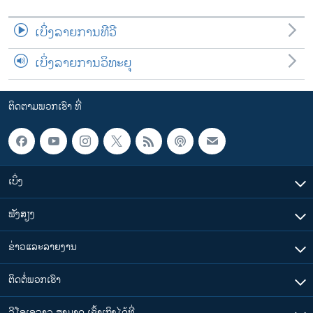
ເບິ່ງລາຍການທີວີ
ເບິ່ງລາຍການວິທະຍຸ
ຕິດຕາມພວກເຮົາ ທີ່
ເບິ່ງ
ຟັງສຽງ
ຂ່າວແລະລາຍງານ
ຕິດຕໍ່ພວກເຮົາ
ວີໂອເອລາວ ສາມາດ ເຂົ້າເຖິງໄດ້ທີ່