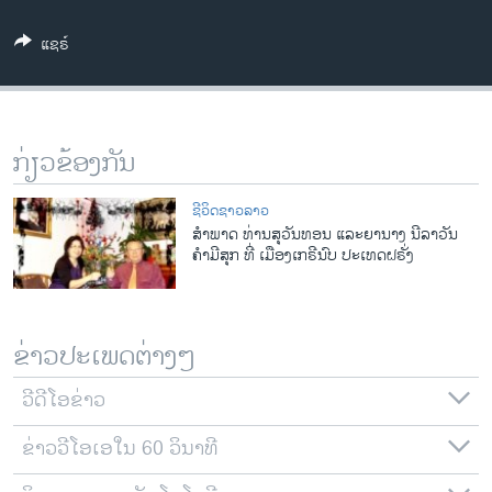
ວິທະຍາສາດ-ເທັກໂນໂລຈີ
ແຊຣ໌
ທຸລະກິດ
ພາສາອັງກິດ
ວີດີໂອ
ກ່ຽວຂ້ອງກັນ
ສຽງ
ຊີວິດຊາວລາວ
ລາຍການກະຈາຍສຽງ
ສຳພາດ ທ່ານສຸວັນທອນ ແລະຍານາງ ນີລາວັນ
ຕິດຕາມພວກເຮົາ ທີ່
ຄຳມີສຸກ ທີ່ ເມືອງເກຣີນົບ ປະເທດຝຣັ່ງ
ລາຍງານ
ພາສາຕ່າງໆ
ຂ່າວປະເພດຕ່າງໆ
ວີດີໂອຂ່າວ
ຂ່າວວີໂອເອໃນ 60 ວິນາທີ