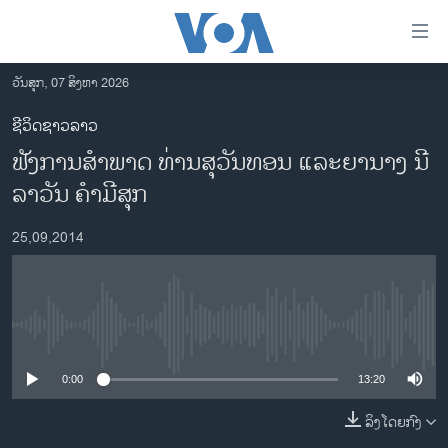
ລິ້ງ
ສຳຫລັບ
ເຂົ້າ
ວັນສຸກ, 07 ສິງຫາ 2026
ຫາ
ໂຮມເພຈ
ຊີວິດຊາວລາວ
ຂ້າມ
ລາວ
ຟັງການສຳພາດ ທ່ານສຸວັນທອນ ແລະຍານາງ ນີ
ຂ້າມ
ອາເມຣິກາ
ຂ້າມ
ລາວັນ ຄຳມີສຸກ
ໄປ
ການເລືອກຕັ້ງ ປະທານາທີບໍດີ ສະຫະລັດ 2024
ຫາ
25,09,2014
ຂ່າວ​ຈີນ
ຊອກ
ຄົ້ນ
ໂລກ
ເອເຊຍ
No media source currently available
ອິດສະຫຼະພາບດ້ານການຂ່າວ
0:00
13:20
ຊີວິດຊາວລາວ
ລິງໂດຍກົງ
ຊຸມຊົນຊາວລາວ