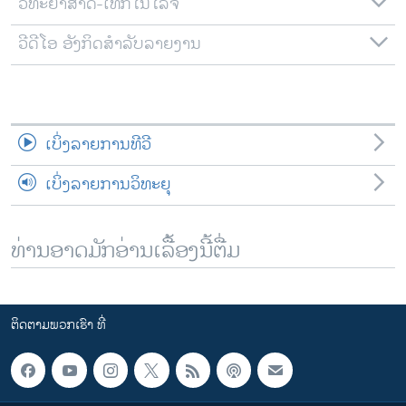
ວິທະຍາສາດ-ເທັກໂນໂລຈີ
ວີດີໂອ ອັງກິດສຳລັບລາຍງານ
ເບິ່ງລາຍການທີວີ
ເບິ່ງລາຍການວິທະຍຸ
ທ່ານອາດມັກອ່ານເລື້ອງນີ້ຕື່ມ
ຕິດຕາມພວກເຮົາ ທີ່