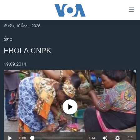
ລິ້ງ
ສຳຫລັບ
ເຂົ້າ
ວັນຈັນ, 10 ສິງຫາ 2026
ຫາ
ໂຮມເພຈ
ຂ່າວ
ຂ້າມ
ລາວ
EBOLA CNPK
ຂ້າມ
ອາເມຣິກາ
ຂ້າມ
19,09,2014
ໄປ
ການເລືອກຕັ້ງ ປະທານາທີບໍດີ ສະຫະລັດ 2024
ຫາ
ຂ່າວ​ຈີນ
ຊອກ
ຄົ້ນ
ໂລກ
ເອເຊຍ
No media source currently available
ອິດສະຫຼະພາບດ້ານການຂ່າວ
ຊີວິດຊາວລາວ
ຊຸມຊົນຊາວລາວ
0:00
1:44