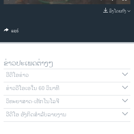
ວິທະຍາສາດ-ເທັກໂນໂລຈີ
ລິງໂດຍກົງ
ທຸລະກິດ
ພາສາອັງກິດ
ແຊຣ໌
ວີດີໂອ
ສຽງ
ລາຍການກະຈາຍສຽງ
ຂ່າວປະເພດຕ່າງໆ
ຕິດຕາມພວກເຮົາ ທີ່
ລາຍງານ
ວີດີໂອຂ່າວ
ຂ່າວວີໂອເອໃນ 60 ວິນາທີ
ພາສາຕ່າງໆ
ວິທະຍາສາດ-ເທັກໂນໂລຈີ
ວີດີໂອ ອັງກິດສຳລັບລາຍງານ