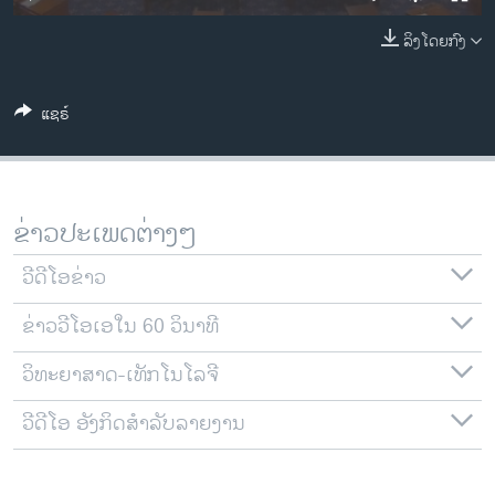
ວິທະຍາສາດ-ເທັກໂນໂລຈີ
ລິງໂດຍກົງ
ທຸລະກິດ
ພາສາອັງກິດ
ແຊຣ໌
ວີດີໂອ
ສຽງ
ລາຍການກະຈາຍສຽງ
ຂ່າວປະເພດຕ່າງໆ
ຕິດຕາມພວກເຮົາ ທີ່
ລາຍງານ
ວີດີໂອຂ່າວ
ຂ່າວວີໂອເອໃນ 60 ວິນາທີ
ພາສາຕ່າງໆ
ວິທະຍາສາດ-ເທັກໂນໂລຈີ
ວີດີໂອ ອັງກິດສຳລັບລາຍງານ