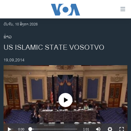
ລິ້ງ
ສຳຫລັບ
ເຂົ້າ
ວັນຈັນ, 10 ສິງຫາ 2026
ຫາ
ໂຮມເພຈ
ຂ່າວ
ຂ້າມ
ລາວ
US ISLAMIC STATE VOSOTVO
ຂ້າມ
ອາເມຣິກາ
ຂ້າມ
19,09,2014
ໄປ
ການເລືອກຕັ້ງ ປະທານາທີບໍດີ ສະຫະລັດ 2024
ຫາ
ຂ່າວ​ຈີນ
ຊອກ
ຄົ້ນ
ໂລກ
ເອເຊຍ
No media source currently available
ອິດສະຫຼະພາບດ້ານການຂ່າວ
ຊີວິດຊາວລາວ
ຊຸມຊົນຊາວລາວ
0:00
1:01