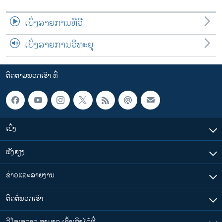
ເບິ່ງລາຍການທີວີ
ເບິ່ງລາຍການວິທະຍຸ
ຕິດຕາມພວກເຮົາ ທີ່
ເບິ່ງ
ຟັງສຽງ
ຂ່າວແລະລາຍງານ
ຕິດຕໍ່ພວກເຮົາ
ວີໂອເອລາວ ສາມາດ ເຂົ້າເຖິງໄດ້ທີ່