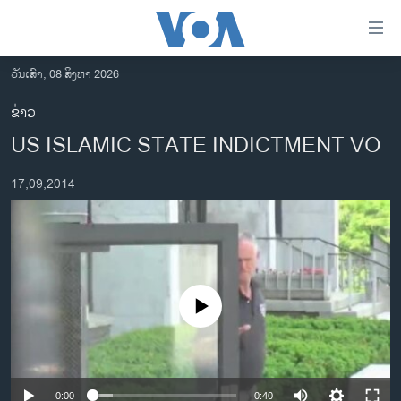
ລິ້ງ
ສຳຫລັບ
ເຂົ້າ
ວັນເສົາ, 08 ສິງຫາ 2026
ຫາ
ໂຮມເພຈ
ຂ່າວ
ຂ້າມ
ລາວ
US ISLAMIC STATE INDICTMENT VO
ຂ້າມ
ອາເມຣິກາ
ຂ້າມ
17,09,2014
ໄປ
ການເລືອກຕັ້ງ ປະທານາທີບໍດີ ສະຫະລັດ 2024
ຫາ
ຂ່າວ​ຈີນ
ຊອກ
ຄົ້ນ
ໂລກ
ເອເຊຍ
No media source currently available
ອິດສະຫຼະພາບດ້ານການຂ່າວ
ຊີວິດຊາວລາວ
ຊຸມຊົນຊາວລາວ
0:00
0:40