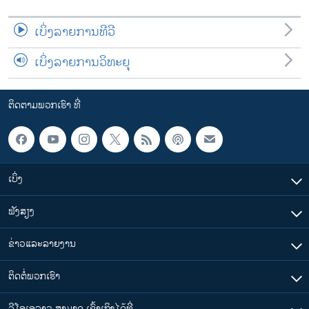
ເບິ່ງລາຍການທີວີ
ເບິ່ງລາຍການວິທະຍຸ
ຕິດຕາມພວກເຮົາ ທີ່
ເບິ່ງ
ຟັງສຽງ
ຂ່າວແລະລາຍງານ
ຕິດຕໍ່ພວກເຮົາ
ວີໂອເອລາວ ສາມາດ ເຂົ້າເຖິງໄດ້ທີ່