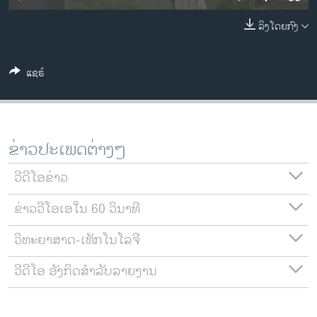
ວິທະຍາສາດ-ເທັກໂນໂລຈີ
ລິງໂດຍກົງ
ທຸລະກິດ
ພາສາອັງກິດ
ແຊຣ໌
ວີດີໂອ
ສຽງ
ລາຍການກະຈາຍສຽງ
ຂ່າວປະເພດຕ່າງໆ
ຕິດຕາມພວກເຮົາ ທີ່
ລາຍງານ
ວີດີໂອຂ່າວ
ຂ່າວວີໂອເອໃນ 60 ວິນາທີ
ພາສາຕ່າງໆ
ວິທະຍາສາດ-ເທັກໂນໂລຈີ
ວີດີໂອ ອັງກິດສຳລັບລາຍງານ