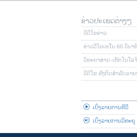
ຂ່າວປະເພດຕ່າງໆ
ວີດີໂອຂ່າວ
ຂ່າວວີໂອເອໃນ 60 ວິນາທ
ວິທະຍາສາດ-ເທັກໂນໂລຈ
ວີດີໂອ ອັງກິດສຳລັບລາ
ເບິ່ງລາຍການທີວີ
ເບິ່ງລາຍການວິທະຍຸ