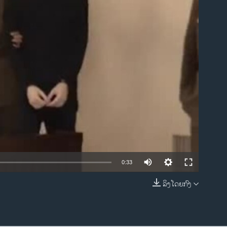
ble
0:33
ລິງໂດຍກົງ
EMBED