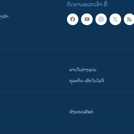
ຕິດຕາມພວກເຮົາ ທີ່
ເຮົາ
ລາວໃນຕ່າງແດນ
ທຸລະກິດ-ເທັກໂນໂລຈີ
ຟັງພອດແຄັສຕ໌