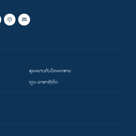
ສຸຂະພາບກັບວິທະຍາສາດ
ຮຽນ-ພາສາອັງກິດ