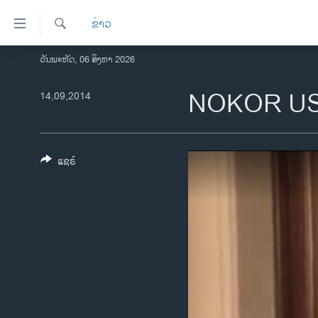
ລິ້ງ
ຂ່າວ
ສຳຫລັບ
ເຂົ້າ
ຄົ້ນຫາ
ວັນພະຫັດ, 06 ສິງຫາ 2026
ໂຮມເພຈ
ຫາ
ລາວ
NOKOR U
14,09,2014
ຂ້າມ
ຂ້າມ
ອາເມຣິກາ
ຂ້າມ
ການເລືອກຕັ້ງ ປະທານາທີບໍດີ ສະຫະລັດ
ໄປ
2024
ແຊຣ໌
ຫາ
ຂ່າວ​ຈີນ
ຊອກ
ຄົ້ນ
ໂລກ
ເອເຊຍ
ອິດສະຫຼະພາບດ້ານການຂ່າວ
ຊີວິດຊາວລາວ
ຊຸມຊົນຊາວລາວ