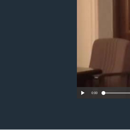
ວິທະຍາສາດ-ເທັກໂນໂລຈີ
ທຸລະກິດ
ພາສາອັງກິດ
ວີດີໂອ
ສຽງ
ລາຍການກະຈາຍສຽງ
ລາຍງານ
0:00