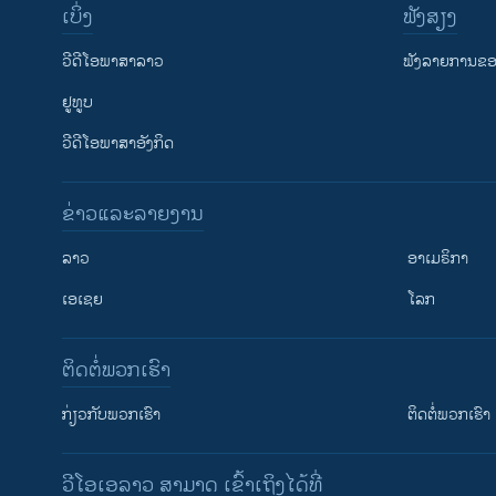
ເບິ່ງ
ຟັງສຽງ
ວີດີໂອພາສາລາວ
ຟັງລາຍການຂອງ
ຢູທູບ
ວີດີໂອພາສາອັງກິດ
ຂ່າວແລະລາຍງານ
ລາວ
ອາເມຣິກາ
ເອເຊຍ
ໂລກ
ຕິດຕໍ່ພວກເຮົາ
ກ່ຽວກັບພວກເຮົາ
ຕິດຕໍ່ພວກເຮົາ
ວີໂອເອລາວ ສາມາດ ເຂົ້າເຖິງໄດ້ທີ່