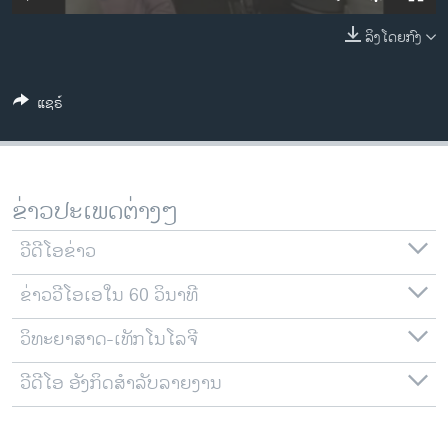
ວິທະຍາສາດ-ເທັກໂນໂລຈີ
ລິງໂດຍກົງ
ທຸລະກິດ
ພາສາອັງກິດ
ແຊຣ໌
ວີດີໂອ
ສຽງ
ລາຍການກະຈາຍສຽງ
ຂ່າວປະເພດຕ່າງໆ
ຕິດຕາມພວກເຮົາ ທີ່
ລາຍງານ
ວີດີໂອຂ່າວ
ຂ່າວວີໂອເອໃນ 60 ວິນາທີ
ພາສາຕ່າງໆ
ວິທະຍາສາດ-ເທັກໂນໂລຈີ
ວີດີໂອ ອັງກິດສຳລັບລາຍງານ