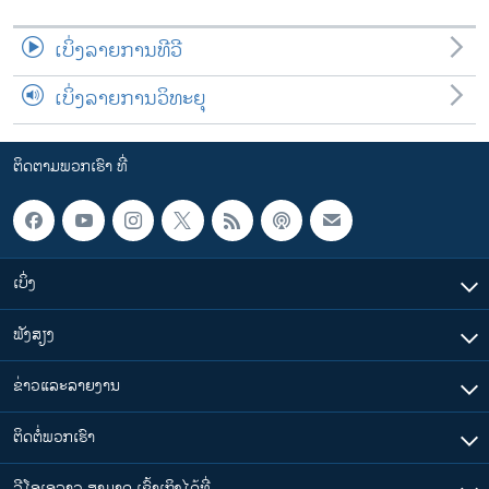
ເບິ່ງລາຍການທີວີ
ເບິ່ງລາຍການວິທະຍຸ
ຕິດຕາມພວກເຮົາ ທີ່
ເບິ່ງ
ຟັງສຽງ
ຂ່າວແລະລາຍງານ
ຕິດຕໍ່ພວກເຮົາ
ວີໂອເອລາວ ສາມາດ ເຂົ້າເຖິງໄດ້ທີ່