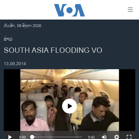
ລິ້ງ
ສຳຫລັບ
ເຂົ້າ
ວັນເສົາ, 08 ສິງຫາ 2026
ຫາ
ໂຮມເພຈ
ຂ່າວ
ຂ້າມ
ລາວ
SOUTH ASIA FLOODING VO
ຂ້າມ
ອາເມຣິກາ
ຂ້າມ
13,09,2014
ໄປ
ການເລືອກຕັ້ງ ປະທານາທີບໍດີ ສະຫະລັດ 2024
ຫາ
ຂ່າວ​ຈີນ
ຊອກ
ຄົ້ນ
ໂລກ
ເອເຊຍ
No media source currently available
ອິດສະຫຼະພາບດ້ານການຂ່າວ
ຊີວິດຊາວລາວ
ຊຸມຊົນຊາວລາວ
0:00
0:42