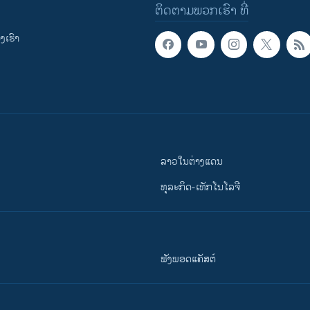
ຕິດຕາມພວກເຮົາ ທີ່
ເຮົາ
ລາວໃນຕ່າງແດນ
ທຸລະກິດ-ເທັກໂນໂລຈີ
ຟັງພອດແຄັສຕ໌