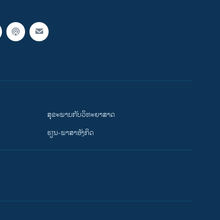
ສຸຂະພາບກັບວິທະຍາສາດ
ຮຽນ-ພາສາອັງກິດ