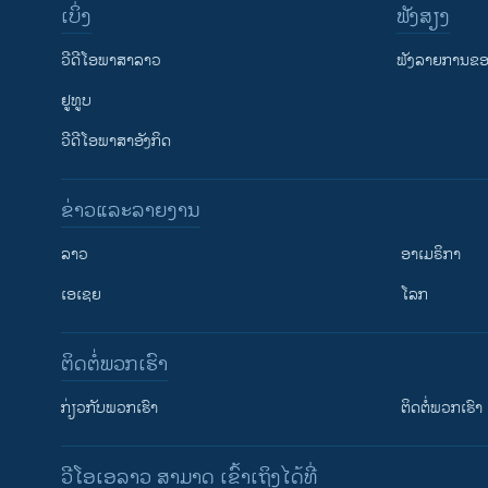
ເບິ່ງ
ຟັງສຽງ
ວີດີໂອພາສາລາວ
ຟັງລາຍການຂອງ
ຢູທູບ
ວີດີໂອພາສາອັງກິດ
ຂ່າວແລະລາຍງານ
ລາວ
ອາເມຣິກາ
ເອເຊຍ
ໂລກ
ຕິດຕໍ່ພວກເຮົາ
ກ່ຽວກັບພວກເຮົາ
ຕິດຕໍ່ພວກເຮົາ
ວີໂອເອລາວ ສາມາດ ເຂົ້າເຖິງໄດ້ທີ່