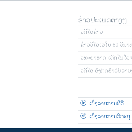
ຂ່າວປະເພດຕ່າງໆ
ວີດີໂອຂ່າວ
ຂ່າວວີໂອເອໃນ 60 ວິນາທ
ວິທະຍາສາດ-ເທັກໂນໂລຈ
ວີດີໂອ ອັງກິດສຳລັບລາ
ເບິ່ງລາຍການທີວີ
ເບິ່ງລາຍການວິທະຍຸ