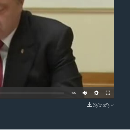
ble
0:55
ລິງໂດຍກົງ
EMBED