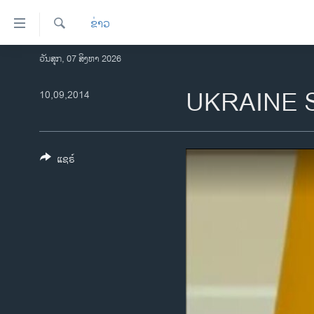
ລິ້ງ
ຂ່າວ
ສຳຫລັບ
ເຂົ້າ
ຄົ້ນຫາ
ວັນສຸກ, 07 ສິງຫາ 2026
ໂຮມເພຈ
ຫາ
ລາວ
UKRAINE 
10,09,2014
ຂ້າມ
ຂ້າມ
ອາເມຣິກາ
ຂ້າມ
ການເລືອກຕັ້ງ ປະທານາທີບໍດີ ສະຫະລັດ
ໄປ
2024
ແຊຣ໌
ຫາ
ຂ່າວ​ຈີນ
ຊອກ
ຄົ້ນ
ໂລກ
ເອເຊຍ
ອິດສະຫຼະພາບດ້ານການຂ່າວ
ຊີວິດຊາວລາວ
ຊຸມຊົນຊາວລາວ