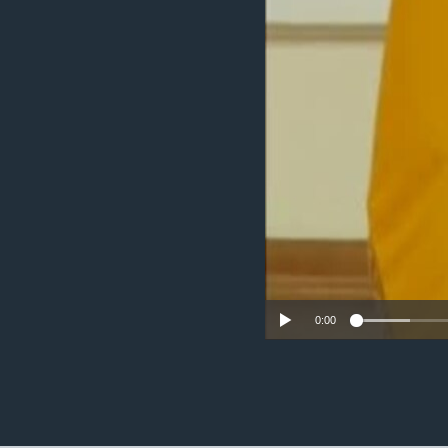
ວິທະຍາສາດ-ເທັກໂນໂລຈີ
ທຸລະກິດ
ພາສາອັງກິດ
ວີດີໂອ
ສຽງ
ລາຍການກະຈາຍສຽງ
ລາຍງານ
0:00