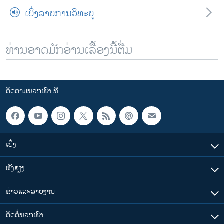
ເບິ່ງລາຍການວິທະຍຸ
ທ່ານອາດມັກອ່ານເລື້ອງນີ້ຕື່ມ
ຕິດຕາມພວກເຮົາ ທີ່
ເບິ່ງ
ຟັງສຽງ
ຂ່າວແລະລາຍງານ
ຕິດຕໍ່ພວກເຮົາ