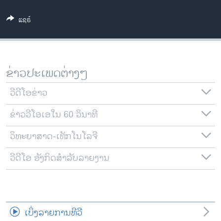
ວິທະຍາສາດ-ເທັກໂນໂລຈີ
ແຊຣ໌
ທຸລະກິດ
ພາສາອັງກິດ
ວີດີໂອ
ຂ່າວປະເພດຕ່າງໆ
ສຽງ
ວີດີໂອຂ່າວ
ລາຍການກະຈາຍສຽງ
ຕິດຕາມພວກເຮົາ ທີ່
ຂ່າວວີໂອເອໃນ 60 ວິນາທີ
ລາຍງານ
ວິທະຍາສາດ-ເທັກໂນໂລຈີ
ພາສາຕ່າງໆ
ວີດີໂອ ອັງກິດສຳລັບລາຍງານ
ເບິ່ງລາຍການທີວີ