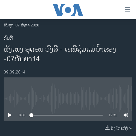
ລິ້ງ
ສຳຫລັບ
ເຂົ້າ
ວັນສຸກ, 07 ສິງຫາ 2026
ຫາ
ໂຮມເພຈ
ດົນຕີ
ຂ້າມ
ລາວ
ຟັງເພງ ອຸດອນ ວົງສີ - ເທພີລຸ່ມແມ່ນ້ຳຂອງ
ຂ້າມ
ອາເມຣິກາ
ຂ້າມ
-07ກັນຍາ14
ໄປ
ການເລືອກຕັ້ງ ປະທານາທີບໍດີ ສະຫະລັດ 2024
ຫາ
09,09,2014
ຂ່າວ​ຈີນ
ຊອກ
ຄົ້ນ
ໂລກ
ເອເຊຍ
No media source currently available
ອິດສະຫຼະພາບດ້ານການຂ່າວ
0:00
12:31
ຊີວິດຊາວລາວ
ລິງໂດຍກົງ
ຊຸມຊົນຊາວລາວ