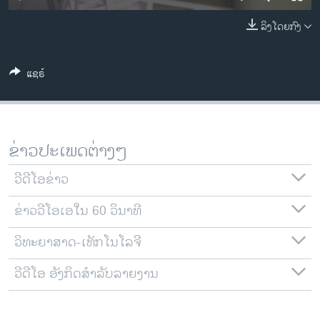
ວິທະຍາສາດ-ເທັກໂນໂລຈີ
ລິງໂດຍກົງ
ທຸລະກິດ
ພາສາອັງກິດ
ແຊຣ໌
ວີດີໂອ
ສຽງ
ລາຍການກະຈາຍສຽງ
ຂ່າວປະເພດຕ່າງໆ
ຕິດຕາມພວກເຮົາ ທີ່
ລາຍງານ
ວີດີໂອຂ່າວ
ຂ່າວວີໂອເອໃນ 60 ວິນາທີ
ພາສາຕ່າງໆ
ວິທະຍາສາດ-ເທັກໂນໂລຈີ
ວີດີໂອ ອັງກິດສຳລັບລາຍງານ