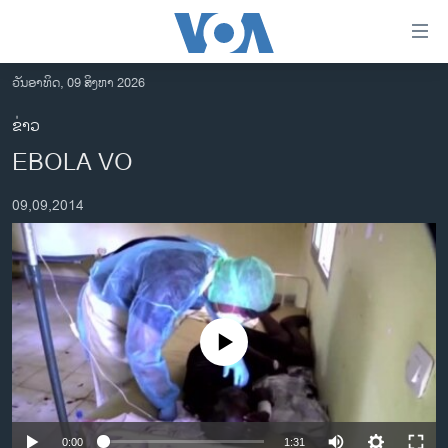
ລິ້ງ
ສຳຫລັບ
ເຂົ້າ
ວັນອາທິດ, 09 ສິງຫາ 2026
ຫາ
ໂຮມເພຈ
ຂ່າວ
ຂ້າມ
ລາວ
EBOLA VO
ຂ້າມ
ອາເມຣິກາ
ຂ້າມ
09,09,2014
ໄປ
ການເລືອກຕັ້ງ ປະທານາທີບໍດີ ສະຫະລັດ 2024
ຫາ
ຂ່າວ​ຈີນ
ຊອກ
ຄົ້ນ
ໂລກ
ເອເຊຍ
No media source currently available
ອິດສະຫຼະພາບດ້ານການຂ່າວ
ຊີວິດຊາວລາວ
ຊຸມຊົນຊາວລາວ
0:00
1:31