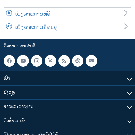
ເບິ່ງລາຍການທີວີ
ເບິ່ງລາຍການວິທະຍຸ
ຕິດຕາມພວກເຮົາ ທີ່
ເບິ່ງ
ຟັງສຽງ
ຂ່າວແລະລາຍງານ
ຕິດຕໍ່ພວກເຮົາ
ວີໂອເອລາວ ສາມາດ ເຂົ້າເຖິງໄດ້ທີ່