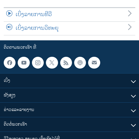
ເບິ່ງລາຍການທີວີ
ເບິ່ງລາຍການວິທະຍຸ
ຕິດຕາມພວກເຮົາ ທີ່
ເບິ່ງ
ຟັງສຽງ
ຂ່າວແລະລາຍງານ
ຕິດຕໍ່ພວກເຮົາ
ວີໂອເອລາວ ສາມາດ ເຂົ້າເຖິງໄດ້ທີ່