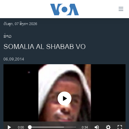
ລິ້ງ
ສຳຫລັບ
ເຂົ້າ
ວັນສຸກ, 07 ສິງຫາ 2026
ຫາ
ໂຮມເພຈ
ຂ່າວ
ຂ້າມ
ລາວ
SOMALIA AL SHABAB VO
ຂ້າມ
ອາເມຣິກາ
ຂ້າມ
06,09,2014
ໄປ
ການເລືອກຕັ້ງ ປະທານາທີບໍດີ ສະຫະລັດ 2024
ຫາ
ຂ່າວ​ຈີນ
ຊອກ
ຄົ້ນ
ໂລກ
ເອເຊຍ
No media source currently available
ອິດສະຫຼະພາບດ້ານການຂ່າວ
ຊີວິດຊາວລາວ
ຊຸມຊົນຊາວລາວ
0:00
0:34