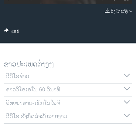
ວິທະຍາສາດ-ເທັກໂນໂລຈີ
ລິງໂດຍກົງ
ທຸລະກິດ
ພາສາອັງກິດ
ແຊຣ໌
ວີດີໂອ
ສຽງ
ລາຍການກະຈາຍສຽງ
ຂ່າວປະເພດຕ່າງໆ
ຕິດຕາມພວກເຮົາ ທີ່
ລາຍງານ
ວີດີໂອຂ່າວ
ຂ່າວວີໂອເອໃນ 60 ວິນາທີ
ພາສາຕ່າງໆ
ວິທະຍາສາດ-ເທັກໂນໂລຈີ
ວີດີໂອ ອັງກິດສຳລັບລາຍງານ