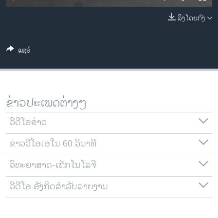
ວິທະຍາສາດ-ເທັກໂນໂລຈີ
ລິງໂດຍກົງ
ທຸລະກິດ
ພາສາອັງກິດ
ແຊຣ໌
ວີດີໂອ
ສຽງ
ລາຍການກະຈາຍສຽງ
ຂ່າວປະເພດຕ່າງໆ
ຕິດຕາມພວກເຮົາ ທີ່
ລາຍງານ
ວີດີໂອຂ່າວ
ຂ່າວວີໂອເອໃນ 60 ວິນາທີ
ພາສາຕ່າງໆ
ວິທະຍາສາດ-ເທັກໂນໂລຈີ
ວີດີໂອ ອັງກິດສຳລັບລາຍງານ