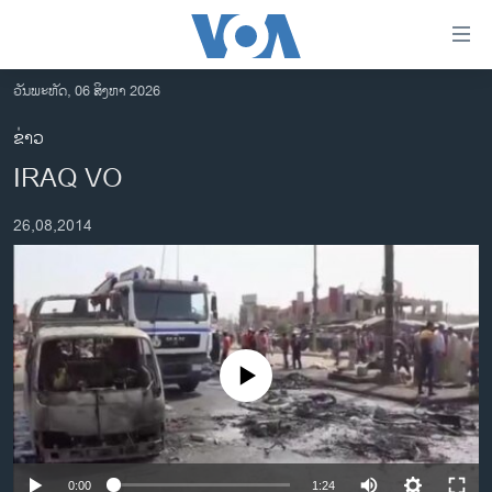
ລິ້ງ
ສຳຫລັບ
ເຂົ້າ
ວັນພະຫັດ, 06 ສິງຫາ 2026
ຫາ
ໂຮມເພຈ
ຂ່າວ
ຂ້າມ
ລາວ
IRAQ VO
ຂ້າມ
ອາເມຣິກາ
ຂ້າມ
26,08,2014
ໄປ
ການເລືອກຕັ້ງ ປະທານາທີບໍດີ ສະຫະລັດ 2024
ຫາ
ຂ່າວ​ຈີນ
ຊອກ
ຄົ້ນ
ໂລກ
ເອເຊຍ
No media source currently available
ອິດສະຫຼະພາບດ້ານການຂ່າວ
ຊີວິດຊາວລາວ
ຊຸມຊົນຊາວລາວ
0:00
1:24