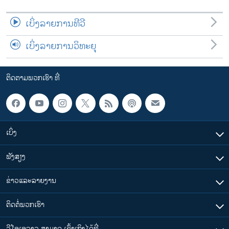
ເບິ່ງລາຍການທີວີ
ເບິ່ງລາຍການວິທະຍຸ
ຕິດຕາມພວກເຮົາ ທີ່
ເບິ່ງ
ຟັງສຽງ
ຂ່າວແລະລາຍງານ
ຕິດຕໍ່ພວກເຮົາ
ວີໂອເອລາວ ສາມາດ ເຂົ້າເຖິງໄດ້ທີ່