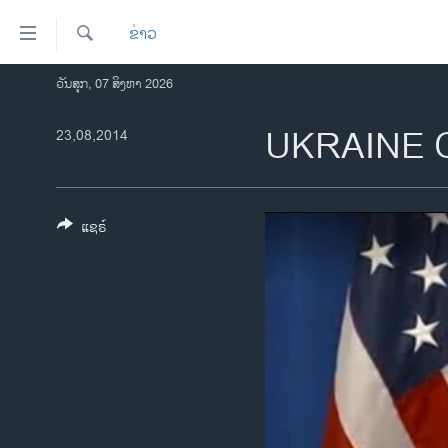
ລິ້ງ
ຂ່າວ
ສຳຫລັບ
ເຂົ້າ
ຄົ້ນຫາ
ວັນສຸກ, 07 ສິງຫາ 2026
ໂຮມເພຈ
ຫາ
ລາວ
UKRAINE 
23,08,2014
ຂ້າມ
ຂ້າມ
ອາເມຣິກາ
ຂ້າມ
ການເລືອກຕັ້ງ ປະທານາທີບໍດີ ສະຫະລັດ
ໄປ
2024
ແຊຣ໌
ຫາ
ຂ່າວ​ຈີນ
ຊອກ
ຄົ້ນ
ໂລກ
ເອເຊຍ
ອິດສະຫຼະພາບດ້ານການຂ່າວ
ຊີວິດຊາວລາວ
ຊຸມຊົນຊາວລາວ