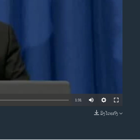
ble
1:31
ລິງໂດຍກົງ
EMBED