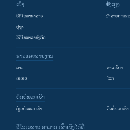
ເບິ່ງ
ຟັງສຽງ
ວີດີໂອພາສາລາວ
ຟັງລາຍການຂອງ
ຢູທູບ
ວີດີໂອພາສາອັງກິດ
ຂ່າວແລະລາຍງານ
ລາວ
ອາເມຣິກາ
ເອເຊຍ
ໂລກ
ຕິດຕໍ່ພວກເຮົາ
ກ່ຽວກັບພວກເຮົາ
ຕິດຕໍ່ພວກເຮົາ
ວີໂອເອລາວ ສາມາດ ເຂົ້າເຖິງໄດ້ທີ່