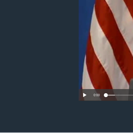
ວິທະຍາສາດ-ເທັກໂນໂລຈີ
ທຸລະກິດ
ພາສາອັງກິດ
ວີດີໂອ
ສຽງ
ລາຍການກະຈາຍສຽງ
ລາຍງານ
0:00