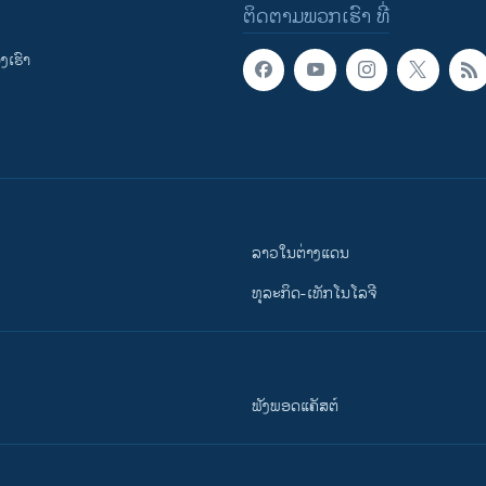
ຕິດຕາມພວກເຮົາ ທີ່
ເຮົາ
ລາວໃນຕ່າງແດນ
ທຸລະກິດ-ເທັກໂນໂລຈີ
ຟັງພອດແຄັສຕ໌