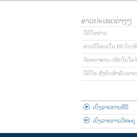
ຂ່າວປະເພດຕ່າງໆ
ວີດີໂອຂ່າວ
ຂ່າວວີໂອເອໃນ 60 ວິນາທ
ວິທະຍາສາດ-ເທັກໂນໂລຈ
ວີດີໂອ ອັງກິດສຳລັບລາ
ເບິ່ງລາຍການທີວີ
ເບິ່ງລາຍການວິທະຍຸ