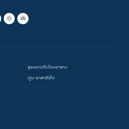
ສຸຂະພາບກັບວິທະຍາສາດ
ຮຽນ-ພາສາອັງກິດ