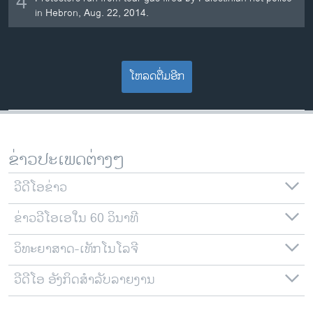
4
in Hebron, Aug. 22, 2014.
ໂຫລດຕື່ມອີກ
ຂ່າວປະເພດຕ່າງໆ
ວີດີໂອຂ່າວ
ຂ່າວວີໂອເອໃນ 60 ວິນາທີ
ວິທະຍາສາດ-ເທັກໂນໂລຈີ
ວີດີໂອ ອັງກິດສຳລັບລາຍງານ