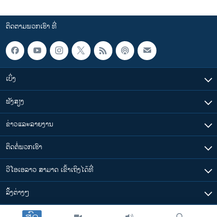
ຕິດຕາມພວກເຮົາ ທີ່
ເບິ່ງ
ຟັງສຽງ
ຂ່າວແລະລາຍງານ
ຕິດຕໍ່ພວກເຮົາ
ວີໂອເອລາວ ສາມາດ ເຂົ້າເຖິງໄດ້ທີ່
​ລິ້ງ​ຕ່າງໆ
ສົດ
ຕາມເວລາໃນລາວ