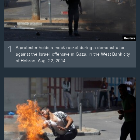
ວິທະຍາສາດ-ເທັກໂນໂລຈີ
ທຸລະກິດ
ພາສາອັງກິດ
ວີດີໂອ
1
A protester holds a mock rocket during a demonstration
ສຽງ
against the Israeli offensive in Gaza, in the West Bank city
of Hebron, Aug. 22, 2014.
ລາຍການກະຈາຍສຽງ
ຕິດຕາມພວກເຮົາ ທີ່
ລາຍງານ
ພາສາຕ່າງໆ