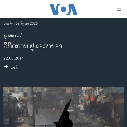
ລິ້ງ
ສຳຫລັບ
ເຂົ້າ
ວັນເສົາ, 08 ສິງຫາ 2026
ຫາ
ໂຮມເພຈ
ຮູບສະໄລດ໌
ຂ້າມ
ລາວ
ວິກິດການ ຢູ່ ເຂດກາຊາ
ຂ້າມ
ອາເມຣິກາ
ຂ້າມ
22,08,2014
ໄປ
ການເລືອກຕັ້ງ ປະທານາທີບໍດີ ສະຫະລັດ 2024
ຫາ
ແຊຣ໌
ຂ່າວ​ຈີນ
ຊອກ
ຄົ້ນ
ໂລກ
ເອເຊຍ
ອິດສະຫຼະພາບດ້ານການຂ່າວ
ຊີວິດຊາວລາວ
ຊຸມຊົນຊາວລາວ