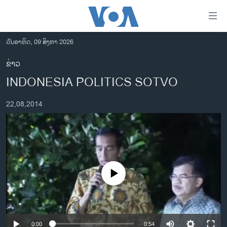
ລິ້ງ
ສຳຫລັບ
ເຂົ້າ
ວັນອາທິດ, 09 ສິງຫາ 2026
ຫາ
ໂຮມເພຈ
ຂ່າວ
ຂ້າມ
ລາວ
INDONESIA POLITICS SOTVO
ຂ້າມ
ອາເມຣິກາ
ຂ້າມ
22,08,2014
ໄປ
ການເລືອກຕັ້ງ ປະທານາທີບໍດີ ສະຫະລັດ 2024
ຫາ
ຂ່າວ​ຈີນ
ຊອກ
ຄົ້ນ
ໂລກ
ເອເຊຍ
No media source currently available
ອິດສະຫຼະພາບດ້ານການຂ່າວ
ຊີວິດຊາວລາວ
ຊຸມຊົນຊາວລາວ
0:00
0:54