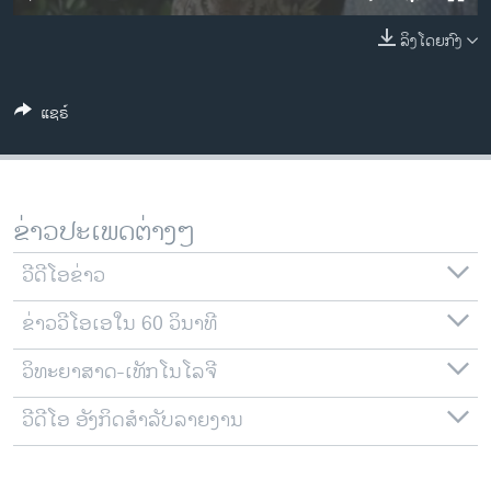
ວິທະຍາສາດ-ເທັກໂນໂລຈີ
ລິງໂດຍກົງ
ທຸລະກິດ
ພາສາອັງກິດ
ແຊຣ໌
ວີດີໂອ
ສຽງ
ລາຍການກະຈາຍສຽງ
ຂ່າວປະເພດຕ່າງໆ
ຕິດຕາມພວກເຮົາ ທີ່
ລາຍງານ
ວີດີໂອຂ່າວ
ຂ່າວວີໂອເອໃນ 60 ວິນາທີ
ພາສາຕ່າງໆ
ວິທະຍາສາດ-ເທັກໂນໂລຈີ
ວີດີໂອ ອັງກິດສຳລັບລາຍງານ