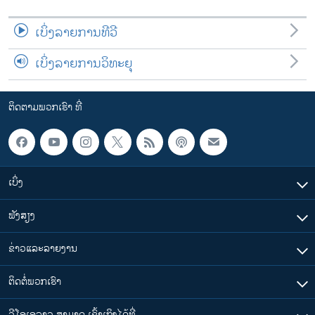
ເບິ່ງລາຍການທີວີ
ເບິ່ງລາຍການວິທະຍຸ
ຕິດຕາມພວກເຮົາ ທີ່
ເບິ່ງ
ຟັງສຽງ
ຂ່າວແລະລາຍງານ
ຕິດຕໍ່ພວກເຮົາ
ວີໂອເອລາວ ສາມາດ ເຂົ້າເຖິງໄດ້ທີ່