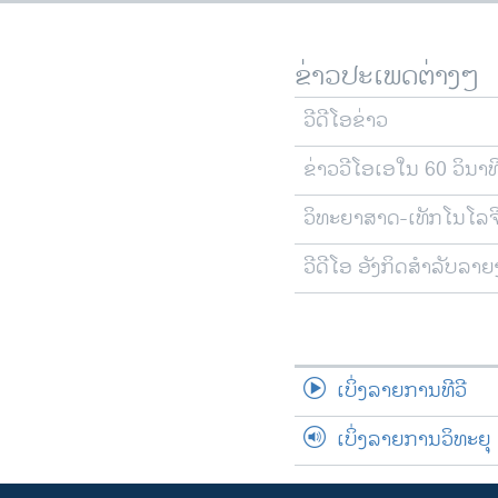
ຂ່າວປະເພດຕ່າງໆ
ວີດີໂອຂ່າວ
ຂ່າວວີໂອເອໃນ 60 ວິນາທ
ວິທະຍາສາດ-ເທັກໂນໂລຈ
ວີດີໂອ ອັງກິດສຳລັບລາ
ເບິ່ງລາຍການທີວີ
ເບິ່ງລາຍການວິທະຍຸ