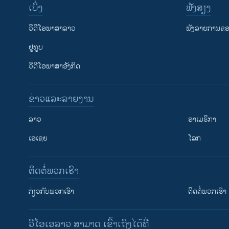
ເບິ່ງ
ຟັງສຽງ
ວີດີໂອພາສາລາວ
ຟັງລາຍການຂອງ
ຢູທູບ
ວີດີໂອພາສາອັງກິດ
ຂ່າວແລະລາຍງານ
ລາວ
ອາເມຣິກາ
ເອເຊຍ
ໂລກ
ຕິດຕໍ່ພວກເຮົາ
ກ່ຽວກັບພວກເຮົາ
ຕິດຕໍ່ພວກເຮົາ
ວີໂອເອລາວ ສາມາດ ເຂົ້າເຖິງໄດ້ທີ່