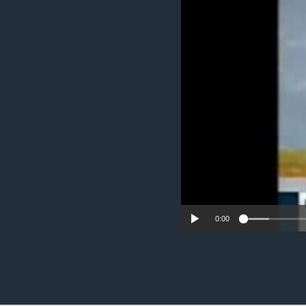
ວິທະຍາສາດ-ເທັກໂນໂລຈີ
ທຸລະກິດ
ພາສາອັງກິດ
ວີດີໂອ
ສຽງ
ລາຍການກະຈາຍສຽງ
ລາຍງານ
0:00