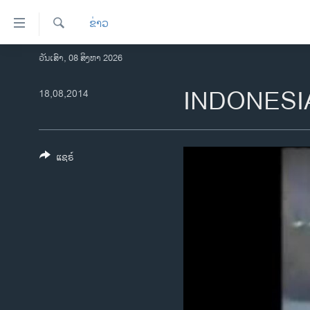
ລິ້ງ
ຂ່າວ
ສຳຫລັບ
ເຂົ້າ
ຄົ້ນຫາ
ວັນເສົາ, 08 ສິງຫາ 2026
ໂຮມເພຈ
ຫາ
ລາວ
INDONESI
18,08,2014
ຂ້າມ
ຂ້າມ
ອາເມຣິກາ
ຂ້າມ
ການເລືອກຕັ້ງ ປະທານາທີບໍດີ ສະຫະລັດ
ໄປ
2024
ແຊຣ໌
ຫາ
ຂ່າວ​ຈີນ
ຊອກ
ຄົ້ນ
ໂລກ
ເອເຊຍ
ອິດສະຫຼະພາບດ້ານການຂ່າວ
ຊີວິດຊາວລາວ
ຊຸມຊົນຊາວລາວ