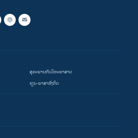
ສຸຂະພາບກັບວິທະຍາສາດ
ຮຽນ-ພາສາອັງກິດ