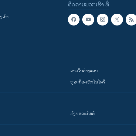
ຕິດຕາມພວກເຮົາ ທີ່
ເຮົາ
ລາວໃນຕ່າງແດນ
ທຸລະກິດ-ເທັກໂນໂລຈີ
ຟັງພອດແຄັສຕ໌