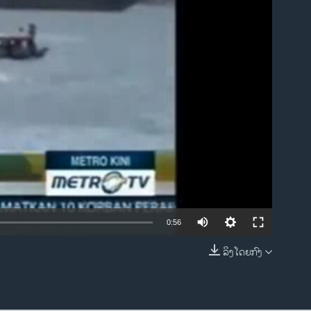
ble
0:56
ລິງໂດຍກົງ
EMBED