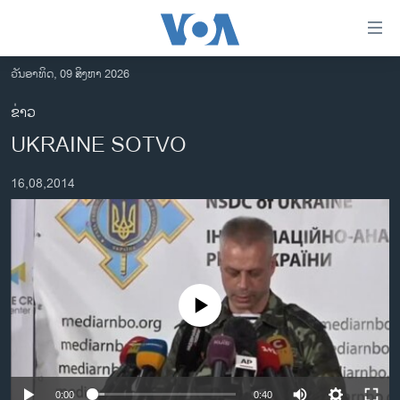
ລິ້ງ
ສຳຫລັບ
ເຂົ້າ
ວັນອາທິດ, 09 ສິງຫາ 2026
ຫາ
ໂຮມເພຈ
ຂ່າວ
ຂ້າມ
ລາວ
UKRAINE SOTVO
ຂ້າມ
ອາເມຣິກາ
ຂ້າມ
16,08,2014
ໄປ
ການເລືອກຕັ້ງ ປະທານາທີບໍດີ ສະຫະລັດ 2024
ຫາ
ຂ່າວ​ຈີນ
ຊອກ
ຄົ້ນ
ໂລກ
ເອເຊຍ
No media source currently available
ອິດສະຫຼະພາບດ້ານການຂ່າວ
ຊີວິດຊາວລາວ
ຊຸມຊົນຊາວລາວ
0:00
0:40