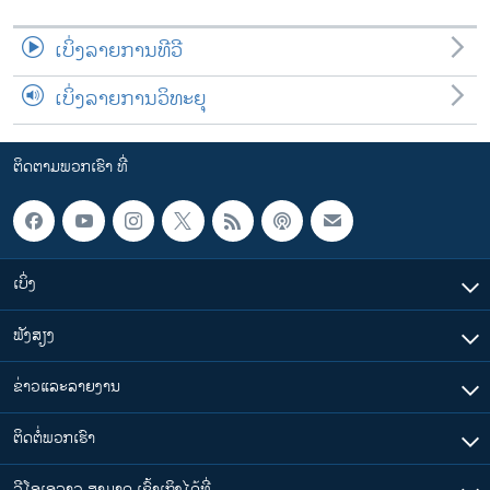
ເບິ່ງລາຍການທີວີ
ເບິ່ງລາຍການວິທະຍຸ
ຕິດຕາມພວກເຮົາ ທີ່
ເບິ່ງ
ຟັງສຽງ
ຂ່າວແລະລາຍງານ
ຕິດຕໍ່ພວກເຮົາ
ວີໂອເອລາວ ສາມາດ ເຂົ້າເຖິງໄດ້ທີ່