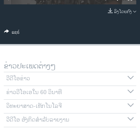
ວິທະຍາສາດ-ເທັກໂນໂລຈີ
ລິງໂດຍກົງ
ທຸລະກິດ
ພາສາອັງກິດ
ແຊຣ໌
ວີດີໂອ
ສຽງ
ລາຍການກະຈາຍສຽງ
ຂ່າວປະເພດຕ່າງໆ
ຕິດຕາມພວກເຮົາ ທີ່
ລາຍງານ
ວີດີໂອຂ່າວ
ຂ່າວວີໂອເອໃນ 60 ວິນາທີ
ພາສາຕ່າງໆ
ວິທະຍາສາດ-ເທັກໂນໂລຈີ
ວີດີໂອ ອັງກິດສຳລັບລາຍງານ