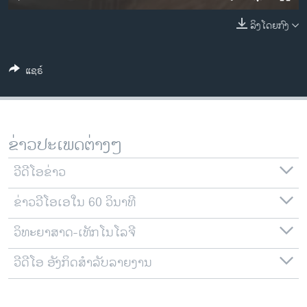
ວິທະຍາສາດ-ເທັກໂນໂລຈີ
ລິງໂດຍກົງ
ທຸລະກິດ
ພາສາອັງກິດ
ແຊຣ໌
ວີດີໂອ
ສຽງ
ລາຍການກະຈາຍສຽງ
ຂ່າວປະເພດຕ່າງໆ
ຕິດຕາມພວກເຮົາ ທີ່
ລາຍງານ
ວີດີໂອຂ່າວ
ຂ່າວວີໂອເອໃນ 60 ວິນາທີ
ພາສາຕ່າງໆ
ວິທະຍາສາດ-ເທັກໂນໂລຈີ
ວີດີໂອ ອັງກິດສຳລັບລາຍງານ