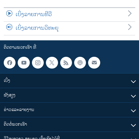
ເບິ່ງລາຍການທີວີ
ເບິ່ງລາຍການວິທະຍຸ
ຕິດຕາມພວກເຮົາ ທີ່
ເບິ່ງ
ຟັງສຽງ
ຂ່າວແລະລາຍງານ
ຕິດຕໍ່ພວກເຮົາ
ວີໂອເອລາວ ສາມາດ ເຂົ້າເຖິງໄດ້ທີ່