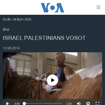
ລິ້ງ
ສຳຫລັບ
ເຂົ້າ
ວັນເສົາ, 08 ສິງຫາ 2026
ຫາ
ໂຮມເພຈ
ຂ່າວ
ຂ້າມ
ລາວ
ISRAEL PALESTINIANS VOSOT
ຂ້າມ
ອາເມຣິກາ
ຂ້າມ
12,08,2014
ໄປ
ການເລືອກຕັ້ງ ປະທານາທີບໍດີ ສະຫະລັດ 2024
ຫາ
ຂ່າວ​ຈີນ
ຊອກ
ຄົ້ນ
ໂລກ
ເອເຊຍ
No media source currently available
ອິດສະຫຼະພາບດ້ານການຂ່າວ
ຊີວິດຊາວລາວ
ຊຸມຊົນຊາວລາວ
0:00
1:30