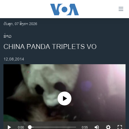
ລິ້ງ
ສຳຫລັບ
ເຂົ້າ
ວັນສຸກ, 07 ສິງຫາ 2026
ຫາ
ໂຮມເພຈ
ຂ່າວ
ຂ້າມ
ລາວ
CHINA PANDA TRIPLETS VO
ຂ້າມ
ອາເມຣິກາ
ຂ້າມ
12,08,2014
ໄປ
ການເລືອກຕັ້ງ ປະທານາທີບໍດີ ສະຫະລັດ 2024
ຫາ
ຂ່າວ​ຈີນ
ຊອກ
ຄົ້ນ
ໂລກ
ເອເຊຍ
No media source currently available
ອິດສະຫຼະພາບດ້ານການຂ່າວ
ຊີວິດຊາວລາວ
ຊຸມຊົນຊາວລາວ
0:00
0:55