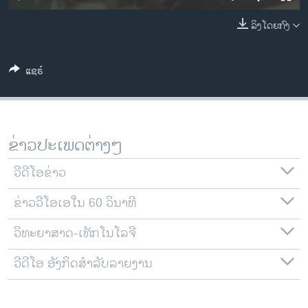
ວິທະຍາສາດ-ເທັກໂນໂລຈີ
ລິງໂດຍກົງ
ທຸລະກິດ
ພາສາອັງກິດ
ແຊຣ໌
ວີດີໂອ
ສຽງ
ລາຍການກະຈາຍສຽງ
ຂ່າວປະເພດຕ່າງໆ
ຕິດຕາມພວກເຮົາ ທີ່
ລາຍງານ
ວີດີໂອຂ່າວ
ຂ່າວວີໂອເອໃນ 60 ວິນາທີ
ພາສາຕ່າງໆ
ວິທະຍາສາດ-ເທັກໂນໂລຈີ
ວີດີໂອ ອັງກິດສຳລັບລາຍງານ