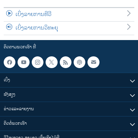
ເບິ່ງລາຍການທີວີ
ເບິ່ງລາຍການວິທະຍຸ
ຕິດຕາມພວກເຮົາ ທີ່
ເບິ່ງ
ຟັງສຽງ
ຂ່າວແລະລາຍງານ
ຕິດຕໍ່ພວກເຮົາ
ວີໂອເອລາວ ສາມາດ ເຂົ້າເຖິງໄດ້ທີ່