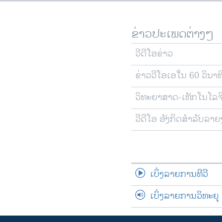
ຂ່າວປະເພດຕ່າງໆ
ວີດີໂອຂ່າວ
ຂ່າວວີໂອເອໃນ 60 ວິນາທ
ວິທະຍາສາດ-ເທັກໂນໂລຈ
ວີດີໂອ ອັງກິດສຳລັບລາ
ເບິ່ງລາຍການທີວີ
ເບິ່ງລາຍການວິທະຍຸ