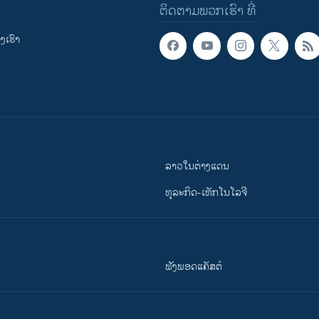
ຕິດຕາມພວກເຮົາ ທີ່
ເຮົາ
ລາວໃນຕ່າງແດນ
ທຸລະກິດ-ເທັກໂນໂລຈີ
ຟັງພອດແຄັສຕ໌