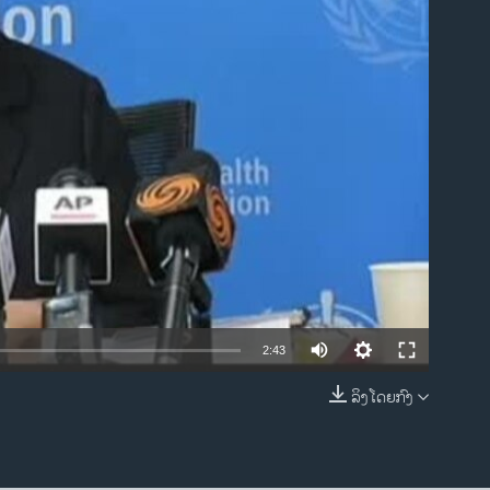
ble
2:43
ລິງໂດຍກົງ
EMBED