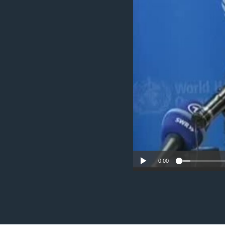
ວິທະຍາສາດ-ເທັກໂນໂລຈີ
ທຸລະກິດ
ພາສາອັງກິດ
ວີດີໂອ
ສຽງ
ລາຍການກະຈາຍສຽງ
ລາຍງານ
0:00