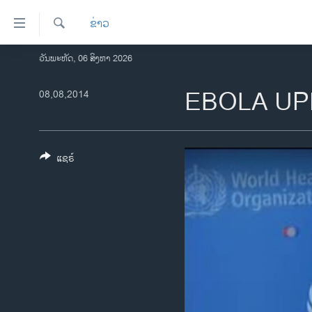
ລິ້ງ
ຂ່າວ
ສຳຫລັບ
ເຂົ້າ
ຄົ້ນຫາ
ວັນພະຫັດ, 06 ສິງຫາ 2026
ໂຮມເພຈ
ຫາ
ລາວ
EBOLA UP
08,08,2014
ຂ້າມ
ຂ້າມ
ອາເມຣິກາ
ຂ້າມ
ການເລືອກຕັ້ງ ປະທານາທີບໍດີ ສະຫະລັດ
ໄປ
2024
ແຊຣ໌
ຫາ
ຂ່າວ​ຈີນ
ຊອກ
ຄົ້ນ
ໂລກ
ເອເຊຍ
ອິດສະຫຼະພາບດ້ານການຂ່າວ
ຊີວິດຊາວລາວ
ຊຸມຊົນຊາວລາວ