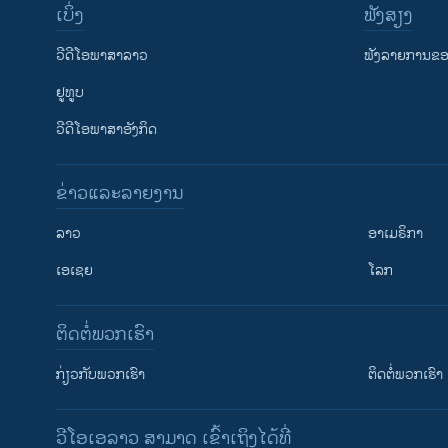
ເບິ່ງ
ຟັງສຽງ
ວີດີໂອພາສາລາວ
ຟັງລາຍການຂອງ
ຢູທູບ
ວີດີໂອພາສາອັງກິດ
ຂ່າວແລະລາຍງານ
ລາວ
ອາເມຣິກາ
ເອເຊຍ
ໂລກ
ຕິດຕໍ່ພວກເຮົາ
ກ່ຽວກັບພວກເຮົາ
ຕິດຕໍ່ພວກເຮົາ
ວີໂອເອລາວ ສາມາດ ເຂົ້າເຖິງໄດ້ທີ່