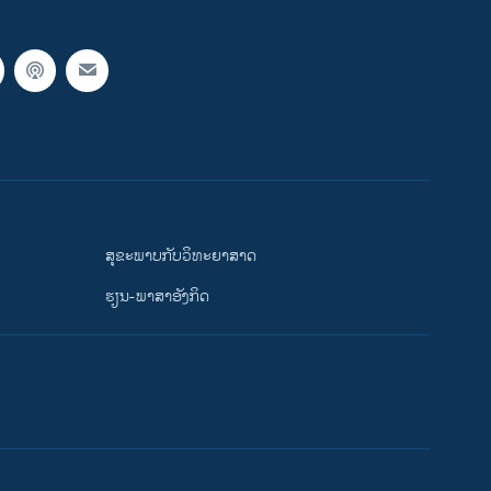
ສຸຂະພາບກັບວິທະຍາສາດ
ຮຽນ-ພາສາອັງກິດ