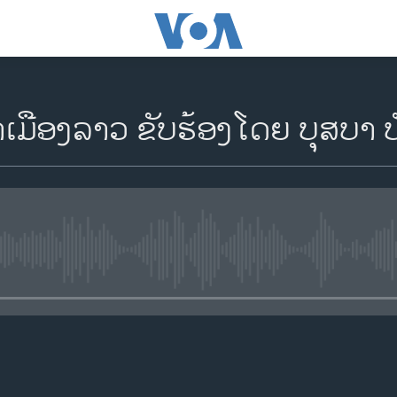
​ເມືອງ​ລາວ ຂັບ​ຮ້ອງ​ໂດຍ ບຸ​ສບາ 
No media source currently availa