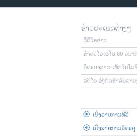
ວິທະຍາສາດ-ເທັກໂນໂລຈີ
ທຸລະກິດ
ຂ່າວປະເພດຕ່າງໆ
ພາສາອັງກິດ
ວີດີໂອ
ວີດີໂອຂ່າວ
ສຽງ
ຂ່າວວີໂອເອໃນ 60 ວິນາທ
ລາຍການກະຈາຍສຽງ
ວິທະຍາສາດ-ເທັກໂນໂລຈ
ລາຍງານ
ວີດີໂອ ອັງກິດສຳລັບລາ
ເບິ່ງລາຍການທີວີ
ເບິ່ງລາຍການວິທະຍຸ