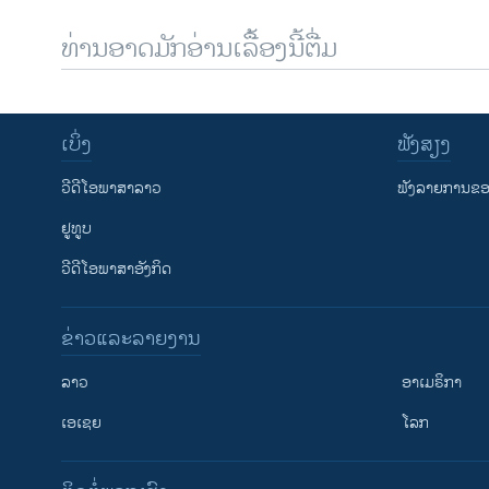
ທ່ານອາດມັກອ່ານເລື້ອງນີ້ຕື່ມ
ເບິ່ງ
ຟັງສຽງ
ວີດີໂອພາສາລາວ
ຟັງລາຍການຂອງ
ຢູທູບ
ວີດີໂອພາສາອັງກິດ
ຂ່າວແລະລາຍງານ
ລາວ
ອາເມຣິກາ
ເອເຊຍ
ໂລກ