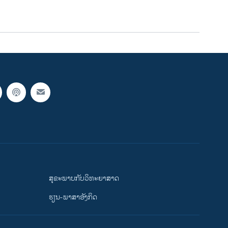
ສຸຂະພາບກັບວິທະຍາສາດ
ຮຽນ-ພາສາອັງກິດ