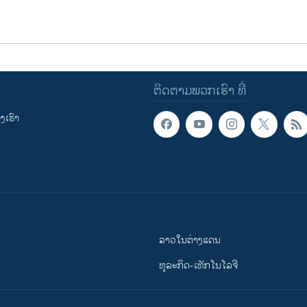
ຕິດຕາມພວກເຮົາ ທີ່
ເຮົາ
ລາວໃນຕ່າງແດນ
ທຸລະກິດ-ເທັກໂນໂລຈີ