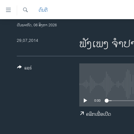
ລິ້ງ
ດົນຕີ
ສຳຫລັບ
ເຂົ້າ
ຄົ້ນຫາ
ວັນພະຫັດ, 06 ສິງຫາ 2026
ໂຮມເພຈ
ຫາ
ລາວ
ຟັງ​ເພງ ຈຳປາ
29,07,2014
ຂ້າມ
ຂ້າມ
ອາເມຣິກາ
ຂ້າມ
ການເລືອກຕັ້ງ ປະທານາທີບໍດີ ສະຫະລັດ
ໄປ
2024
ແຊຣ໌
ຫາ
ຂ່າວ​ຈີນ
ຊອກ
ຄົ້ນ
ໂລກ
ເອເຊຍ
0:00
ອິດສະຫຼະພາບດ້ານການຂ່າວ
ຄລິກເພື່ອເປີດ
ຊີວິດຊາວລາວ
ຊຸມຊົນຊາວລາວ