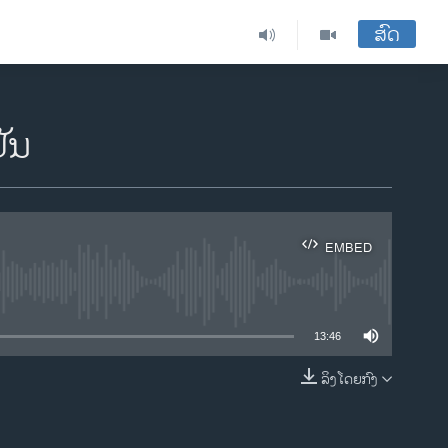
ສົດ
ປັນ
EMBED
ble
13:46
ລິງໂດຍກົງ
EMBED