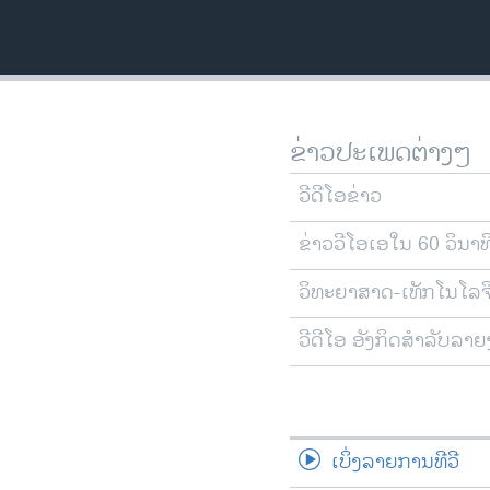
ວິທະຍາສາດ-ເທັກໂນໂລຈີ
ທຸລະກິດ
ພາສາອັງກິດ
ວີດີໂອ
ຂ່າວປະເພດຕ່າງໆ
ສຽງ
ວີດີໂອຂ່າວ
ລາຍການກະຈາຍສຽງ
ຂ່າວວີໂອເອໃນ 60 ວິນາທ
ລາຍງານ
ວິທະຍາສາດ-ເທັກໂນໂລຈ
ວີດີໂອ ອັງກິດສຳລັບລາ
ເບິ່ງລາຍການທີວີ