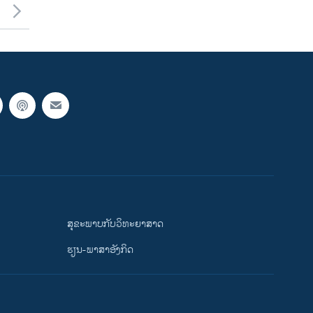
ສຸຂະພາບກັບວິທະຍາສາດ
ຮຽນ-ພາສາອັງກິດ