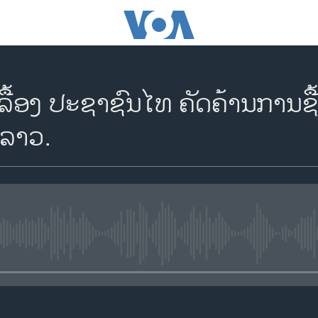
້ອງ ປະຊາຊົນ​ໄທ​ ຄັດຄ້ານ​ການ​​ຊື
ນ​ລາວ.
No media source currently availa