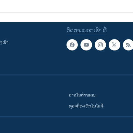
ຕິດຕາມພວກເຮົາ ທີ່
ເຮົາ
ລາວໃນຕ່າງແດນ
ທຸລະກິດ-ເທັກໂນໂລຈີ