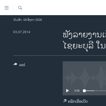
ລິ້ງ
ສຳຫລັບ
ເຂົ້າ
ຄົ້ນຫາ
ວັນເສົາ, 08 ສິງຫາ 2026
ໂຮມເພຈ
ຫາ
ລາວ
ຟັງລາຍງານເລື
03,07,2014
ຂ້າມ
ຂ້າມ
ອາເມຣິກາ
ໄຊ​ຍະ​ບຸລີ​ ໃ
ຂ້າມ
ການເລືອກຕັ້ງ ປະທານາທີບໍດີ ສະຫະລັດ
ໄປ
2024
ຫາ
ຂ່າວ​ຈີນ
ຊອກ
ແຊຣ໌
ຄົ້ນ
ໂລກ
ເອເຊຍ
ອິດສະຫຼະພາບດ້ານການຂ່າວ
0:00
ຊີວິດຊາວລາວ
ຄລິກເພື່ອເປີດ
ຊຸມຊົນຊາວລາວ