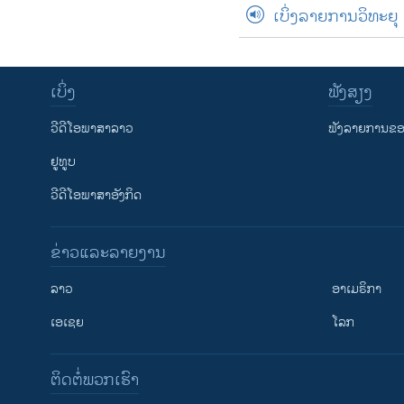
ເບິ່ງລາຍການວິທະຍຸ
ເບິ່ງ
ຟັງສຽງ
ວີດີໂອພາສາລາວ
ຟັງລາຍການຂອງ
ຢູທູບ
ວີດີໂອພາສາອັງກິດ
ຂ່າວແລະລາຍງານ
ລາວ
ອາເມຣິກາ
ເອເຊຍ
ໂລກ
ຕິດຕໍ່ພວກເຮົາ