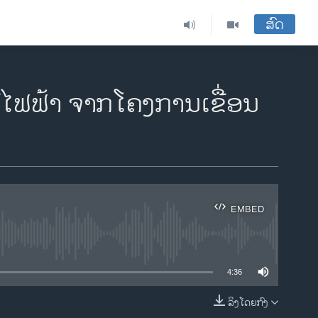
ສົດ
້​ໄຟຟ້າ​ ຈາກ​ໂຄງການເຂື່ອນ
EMBED
ble
4:36
ລິງໂດຍກົງ
EMBED