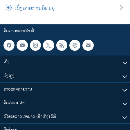
ເບິ່ງລາຍການວິທະຍຸ
ຕິດຕາມພວກເຮົາ ທີ່
ເບິ່ງ
ຟັງສຽງ
ຂ່າວແລະລາຍງານ
ຕິດຕໍ່ພວກເຮົາ
ວີໂອເອລາວ ສາມາດ ເຂົ້າເຖິງໄດ້ທີ່