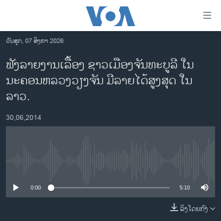
ລິ້ງ
ສຳຫລັບ
ເຂົ້າ
ວັນສຸກ, 07 ສິງຫາ 2026
ຫາ
ໂຮມເພຈ
ຟັງລາຍງານເລື້ອງ ຊາວເມືອງຈັນທະບູລີ ໃນ
ຂ້າມ
ລາວ
ນະຄອນຫລວງວຽງຈັນ ມີລາຍໄດ້ສູງສຸດ ໃນ
ຂ້າມ
ອາເມຣິກາ
ຂ້າມ
ລາວ.
ໄປ
ການເລືອກຕັ້ງ ປະທານາທີບໍດີ ສະຫະລັດ 2024
ຫາ
30,06,2014
ຂ່າວ​ຈີນ
ຊອກ
ຄົ້ນ
ໂລກ
ເອເຊຍ
No media source currently available
ອິດສະຫຼະພາບດ້ານການຂ່າວ
0:00
5:10
ຊີວິດຊາວລາວ
ລິງໂດຍກົງ
ຊຸມຊົນຊາວລາວ