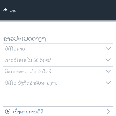
ວິທະຍາສາດ-ເທັກໂນໂລຈີ
ແຊຣ໌
ທຸລະກິດ
ພາສາອັງກິດ
ວີດີໂອ
ຂ່າວປະເພດຕ່າງໆ
ສຽງ
ວີດີໂອຂ່າວ
ລາຍການກະຈາຍສຽງ
ຕິດຕາມພວກເຮົາ ທີ່
ຂ່າວວີໂອເອໃນ 60 ວິນາທີ
ລາຍງານ
ວິທະຍາສາດ-ເທັກໂນໂລຈີ
ພາສາຕ່າງໆ
ວີດີໂອ ອັງກິດສຳລັບລາຍງານ
ເບິ່ງລາຍການທີວີ