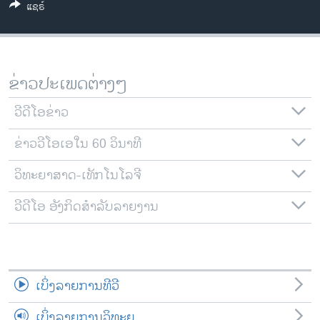
ແຊຣ໌
ວິທະຍາສາດ-ເທັກໂນໂລຈີ
ທຸລະກິດ
ພາສາອັງກິດ
ຂ່າວປະເພດຕ່າງໆ
ວີດີໂອ
ວີດີໂອຂ່າວ
ສຽງ
ຂ່າວວີໂອເອໃນ 60 ວິນາທີ
ລາຍການກະຈາຍສຽງ
ຕິດຕາມພວກເຮົາ ທີ່
ລາຍງານ
ວິທະຍາສາດ-ເທັກໂນໂລຈີ
ວີດີໂອ ອັງກິດສຳລັບລາຍງານ
ພາສາຕ່າງໆ
ເບິ່ງລາຍການທີວີ
ເບິ່ງລາຍການວິທະຍຸ