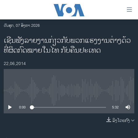
ລິ້ງ
ສຳຫລັບ
ເຂົ້າ
ວັນສຸກ, 07 ສິງຫາ 2026
ຫາ
ໂຮມເພຈ
ເຊີນຟັງລາຍງານກ່ຽວກັບພວກແຮງງານຕ່າງດ້ວ
ຂ້າມ
ລາວ
ທີ່ຜິດກົດໝາຍໃນໄທ ກັບຄືນປະເທດ
ຂ້າມ
ອາເມຣິກາ
ຂ້າມ
22,06,2014
ໄປ
ການເລືອກຕັ້ງ ປະທານາທີບໍດີ ສະຫະລັດ 2024
ຫາ
ຂ່າວ​ຈີນ
ຊອກ
ຄົ້ນ
ໂລກ
No media source currently available
ເອເຊຍ
0:00
5:32
ອິດສະຫຼະພາບດ້ານການຂ່າວ
ຊີວິດຊາວລາວ
ລິງໂດຍກົງ
ຊຸມຊົນຊາວລາວ