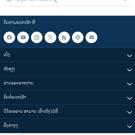
ຕິດຕາມພວກເຮົາ ທີ່
ເບິ່ງ
ຟັງສຽງ
ຂ່າວແລະລາຍງານ
ຕິດຕໍ່ພວກເຮົາ
ວີໂອເອລາວ ສາມາດ ເຂົ້າເຖິງໄດ້ທີ່
​ລິ້ງ​ຕ່າງໆ