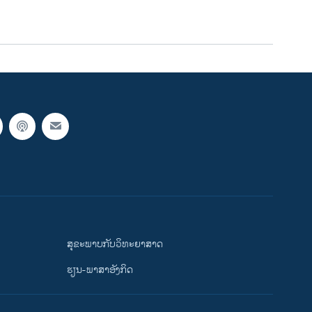
ສຸຂະພາບກັບວິທະຍາສາດ
ຮຽນ-ພາສາອັງກິດ