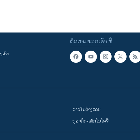
ຕິດຕາມພວກເຮົາ ທີ່
ເຮົາ
ລາວໃນຕ່າງແດນ
ທຸລະກິດ-ເທັກໂນໂລຈີ