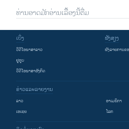
ທ່ານອາດມັກອ່ານເລື້ອງນີ້ຕື່ມ
ເບິ່ງ
ຟັງສຽງ
ວີດີໂອພາສາລາວ
ຟັງລາຍການຂອງ
ຢູທູບ
ວີດີໂອພາສາອັງກິດ
ຂ່າວແລະລາຍງານ
ລາວ
ອາເມຣິກາ
ເອເຊຍ
ໂລກ