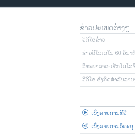
ວິທະຍາສາດ-ເທັກໂນໂລຈີ
ທຸລະກິດ
ຂ່າວປະເພດຕ່າງໆ
ພາສາອັງກິດ
ວີດີໂອ
ວີດີໂອຂ່າວ
ສຽງ
ຂ່າວວີໂອເອໃນ 60 ວິນາທ
ລາຍການກະຈາຍສຽງ
ວິທະຍາສາດ-ເທັກໂນໂລຈ
ລາຍງານ
ວີດີໂອ ອັງກິດສຳລັບລາ
ເບິ່ງລາຍການທີວີ
ເບິ່ງລາຍການວິທະຍຸ