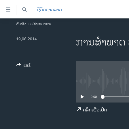
ລິ້ງ
ຊີວິດຊາວລາວ
ສຳຫລັບ
ເຂົ້າ
ຄົ້ນຫາ
ວັນເສົາ, 08 ສິງຫາ 2026
ໂຮມເພຈ
ຫາ
ລາວ
ການ​ສຳພາດ 
19,06,2014
ຂ້າມ
ຂ້າມ
ອາເມຣິກາ
ຂ້າມ
ການເລືອກຕັ້ງ ປະທານາທີບໍດີ ສະຫະລັດ
ໄປ
2024
ແຊຣ໌
ຫາ
ຂ່າວ​ຈີນ
ຊອກ
ຄົ້ນ
ໂລກ
ເອເຊຍ
0:00
ອິດສະຫຼະພາບດ້ານການຂ່າວ
ຄລິກເພື່ອເປີດ
ຊີວິດຊາວລາວ
ຊຸມຊົນຊາວລາວ