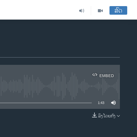
ສົດ
EMBED
ble
1:43
ລິງໂດຍກົງ
EMBED