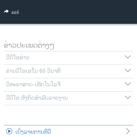
ວິທະຍາສາດ-ເທັກໂນໂລຈີ
ແຊຣ໌
ທຸລະກິດ
ພາສາອັງກິດ
ວີດີໂອ
ຂ່າວປະເພດຕ່າງໆ
ສຽງ
ວີດີໂອຂ່າວ
ລາຍການກະຈາຍສຽງ
ຕິດຕາມພວກເຮົາ ທີ່
ຂ່າວວີໂອເອໃນ 60 ວິນາທີ
ລາຍງານ
ວິທະຍາສາດ-ເທັກໂນໂລຈີ
ພາສາຕ່າງໆ
ວີດີໂອ ອັງກິດສຳລັບລາຍງານ
ເບິ່ງລາຍການທີວີ