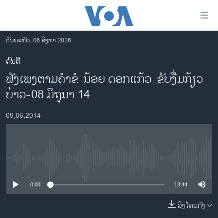
ລິ້ງ
ສຳຫລັບ
ເຂົ້າ
ວັນພະຫັດ, 06 ສິງຫາ 2026
ຫາ
ໂຮມເພຈ
ດົນຕີ
ຂ້າມ
ລາວ
ຟັງເພງຕາມຄຳຂໍ-ນ້ອຍ ດອກແກ້ວ-ຂັບງື່ມກ້ຽວ
ຂ້າມ
ອາເມຣິກາ
ຂ້າມ
ບ່າວ-08 ມິຖຸນາ 14
ໄປ
ການເລືອກຕັ້ງ ປະທານາທີບໍດີ ສະຫະລັດ 2024
ຫາ
09,06,2014
ຂ່າວ​ຈີນ
ຊອກ
ຄົ້ນ
ໂລກ
ເອເຊຍ
No media source currently available
ອິດສະຫຼະພາບດ້ານການຂ່າວ
0:00
13:44
ຊີວິດຊາວລາວ
ລິງໂດຍກົງ
ຊຸມຊົນຊາວລາວ