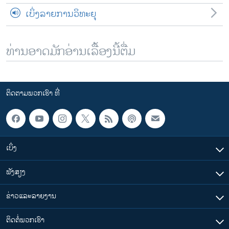
ເບິ່ງລາຍການວິທະຍຸ
ທ່ານອາດມັກອ່ານເລື້ອງນີ້ຕື່ມ
ຕິດຕາມພວກເຮົາ ທີ່
ເບິ່ງ
ຟັງສຽງ
ຂ່າວແລະລາຍງານ
ຕິດຕໍ່ພວກເຮົາ