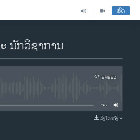
ສົດ
ະ ນັກວິຊາການ
EMBED
ble
7:46
ລິງໂດຍກົງ
EMBED