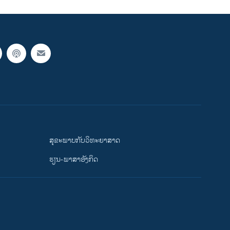
ສຸຂະພາບກັບວິທະຍາສາດ
ຮຽນ-ພາສາອັງກິດ