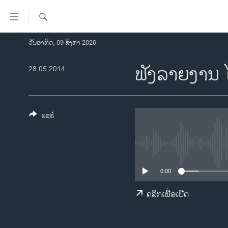
ລິ້ງ
ສຳຫລັບ
ເຂົ້າ
ຄົ້ນຫາ
ວັນອາທິດ, 09 ສິງຫາ 2026
ໂຮມເພຈ
ຫາ
ລາວ
ຟັງລາຍງານ 
28,05,2014
ຂ້າມ
ຂ້າມ
ອາເມຣິກາ
ຂ້າມ
ການເລືອກຕັ້ງ ປະທານາທີບໍດີ ສະຫະລັດ
ໄປ
2024
ແຊຣ໌
ຫາ
ຂ່າວ​ຈີນ
ຊອກ
ຄົ້ນ
ໂລກ
ເອເຊຍ
0:00
ອິດສະຫຼະພາບດ້ານການຂ່າວ
ຄລິກເພື່ອເປີດ
ຊີວິດຊາວລາວ
ຊຸມຊົນຊາວລາວ