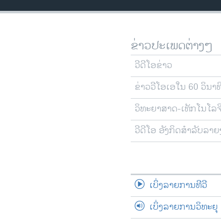
ວິທະຍາສາດ-ເທັກໂນໂລຈີ
ທຸລະກິດ
ຂ່າວປະເພດຕ່າງໆ
ພາສາອັງກິດ
ວີດີໂອ
ວີດີໂອຂ່າວ
ສຽງ
ຂ່າວວີໂອເອໃນ 60 ວິນາທ
ລາຍການກະຈາຍສຽງ
ວິທະຍາສາດ-ເທັກໂນໂລຈ
ລາຍງານ
ວີດີໂອ ອັງກິດສຳລັບລາ
ເບິ່ງລາຍການທີວີ
ເບິ່ງລາຍການວິທະຍຸ