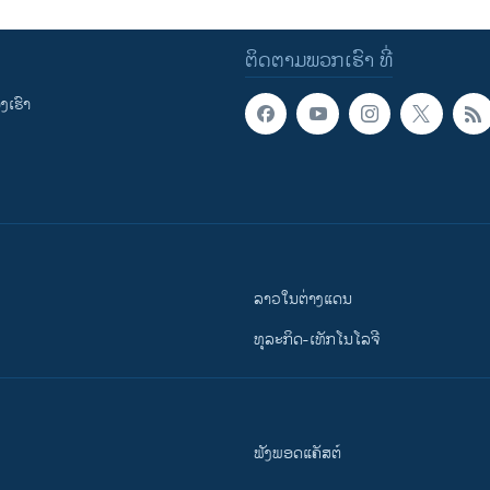
ຕິດຕາມພວກເຮົາ ທີ່
ເຮົາ
ລາວໃນຕ່າງແດນ
ທຸລະກິດ-ເທັກໂນໂລຈີ
ຟັງພອດແຄັສຕ໌