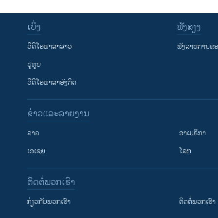
ເບິ່ງ
ຟັງສຽງ
ວີດີໂອພາສາລາວ
ຟັງລາຍການຂອງ
ຢູທູບ
ວີດີໂອພາສາອັງກິດ
ຂ່າວແລະລາຍງານ
ລາວ
ອາເມຣິກາ
ເອເຊຍ
ໂລກ
ຕິດຕໍ່ພວກເຮົາ
ກ່ຽວກັບພວກເຮົາ
ຕິດຕໍ່ພວກເຮົາ