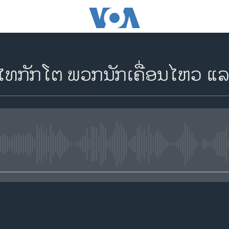
ໄທກັກໂຕ ພວກນັກເຄື່ອນໄຫວ ແລ
No media source currently availa