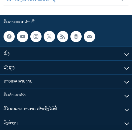
ຕິດຕາມພວກເຮົາ ທີ່
ເບິ່ງ
ຟັງສຽງ
ຂ່າວແລະລາຍງານ
ຕິດຕໍ່ພວກເຮົາ
ວີໂອເອລາວ ສາມາດ ເຂົ້າເຖິງໄດ້ທີ່
​ລິ້ງ​ຕ່າງໆ