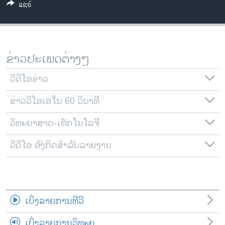
ແຊຣ໌
ວິທະຍາສາດ-ເທັກໂນໂລຈີ
ທຸລະກິດ
ພາສາອັງກິດ
ຂ່າວປະເພດຕ່າງໆ
ວີດີໂອ
ວີດີໂອຂ່າວ
ສຽງ
ຂ່າວວີໂອເອໃນ 60 ວິນາທີ
ລາຍການກະຈາຍສຽງ
ຕິດຕາມພວກເຮົາ ທີ່
ລາຍງານ
ວິທະຍາສາດ-ເທັກໂນໂລຈີ
ວີດີໂອ ອັງກິດສຳລັບລາຍງານ
ພາສາຕ່າງໆ
ເບິ່ງລາຍການທີວີ
ເບິ່ງລາຍການວິທະຍຸ