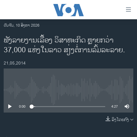
ລິ້ງ
ສຳຫລັບ
ເຂົ້າ
ວັນຈັນ, 10 ສິງຫາ 2026
ຫາ
ໂຮມເພຈ
ຟັງລາຍງານເລື້ອງ ວິສາຫະກິດ ຫຼາຍກວ່າ
ຂ້າມ
ລາວ
37,000 ແຫ່ງໃນລາວ ສຽ່ງຕໍ່ການລົ້ມລະລາຍ.
ຂ້າມ
ອາເມຣິກາ
ຂ້າມ
21,05,2014
ໄປ
ການເລືອກຕັ້ງ ປະທານາທີບໍດີ ສະຫະລັດ 2024
ຫາ
ຂ່າວ​ຈີນ
ຊອກ
ຄົ້ນ
ໂລກ
No media source currently available
ເອເຊຍ
0:00
4:27
ອິດສະຫຼະພາບດ້ານການຂ່າວ
ຊີວິດຊາວລາວ
ລິງໂດຍກົງ
ຊຸມຊົນຊາວລາວ