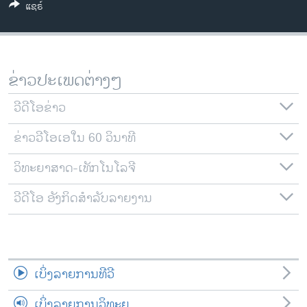
ແຊຣ໌
ວິທະຍາສາດ-ເທັກໂນໂລຈີ
ທຸລະກິດ
ພາສາອັງກິດ
ຂ່າວປະເພດຕ່າງໆ
ວີດີໂອ
ວີດີໂອຂ່າວ
ສຽງ
ຂ່າວວີໂອເອໃນ 60 ວິນາທີ
ລາຍການກະຈາຍສຽງ
ຕິດຕາມພວກເຮົາ ທີ່
ລາຍງານ
ວິທະຍາສາດ-ເທັກໂນໂລຈີ
ວີດີໂອ ອັງກິດສຳລັບລາຍງານ
ພາສາຕ່າງໆ
ເບິ່ງລາຍການທີວີ
ເບິ່ງລາຍການວິທະຍຸ