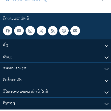
ຕິດຕາມພວກເຮົາ ທີ່
ເບິ່ງ
ຟັງສຽງ
ຂ່າວແລະລາຍງານ
ຕິດຕໍ່ພວກເຮົາ
ວີໂອເອລາວ ສາມາດ ເຂົ້າເຖິງໄດ້ທີ່
​ລິ້ງ​ຕ່າງໆ