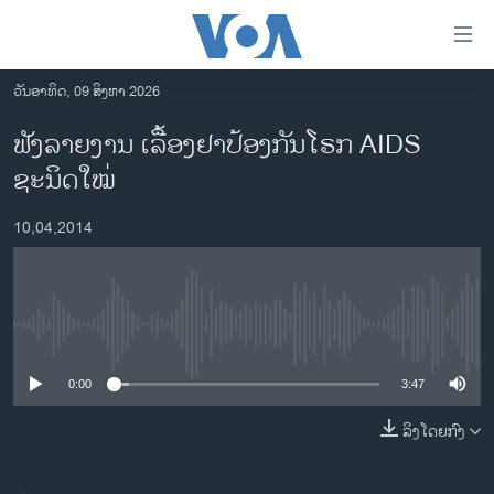
ລິ້ງ
ສຳຫລັບ
ເຂົ້າ
ວັນອາທິດ, 09 ສິງຫາ 2026
ຫາ
ໂຮມເພຈ
ຟັງລາຍງານ ເລື້ອງຢາປ້ອງກັນໂຣກ AIDS
ຂ້າມ
ລາວ
ຊະນິດໃໝ່
ຂ້າມ
ອາເມຣິກາ
ຂ້າມ
10,04,2014
ໄປ
ການເລືອກຕັ້ງ ປະທານາທີບໍດີ ສະຫະລັດ 2024
ຫາ
ຂ່າວ​ຈີນ
ຊອກ
ຄົ້ນ
ໂລກ
No media source currently available
ເອເຊຍ
0:00
3:47
ອິດສະຫຼະພາບດ້ານການຂ່າວ
ຊີວິດຊາວລາວ
ລິງໂດຍກົງ
ຊຸມຊົນຊາວລາວ