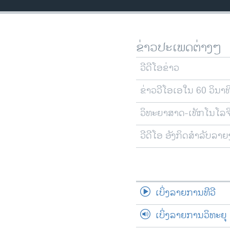
ວິທະຍາສາດ-ເທັກໂນໂລຈີ
ທຸລະກິດ
ຂ່າວປະເພດຕ່າງໆ
ພາສາອັງກິດ
ວີດີໂອ
ວີດີໂອຂ່າວ
ສຽງ
ຂ່າວວີໂອເອໃນ 60 ວິນາທ
ລາຍການກະຈາຍສຽງ
ວິທະຍາສາດ-ເທັກໂນໂລຈ
ລາຍງານ
ວີດີໂອ ອັງກິດສຳລັບລາ
ເບິ່ງລາຍການທີວີ
ເບິ່ງລາຍການວິທະຍຸ