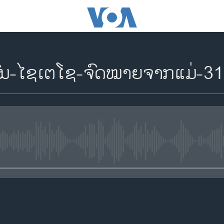
ມົນ-ໄຊເຕໂຊ-ຈົດໝາຍຈາກແມ່-31
No media source currently availa