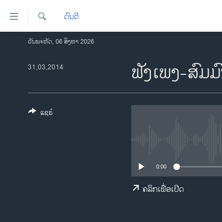
ລິ້ງ
ດົນຕີ
ສຳຫລັບ
ເຂົ້າ
ຄົ້ນຫາ
ວັນພະຫັດ, 06 ສິງຫາ 2026
ໂຮມເພຈ
ຫາ
ລາວ
ຟັງເພງ-ສົມ
31,03,2014
ຂ້າມ
ຂ້າມ
ອາເມຣິກາ
ຂ້າມ
ການເລືອກຕັ້ງ ປະທານາທີບໍດີ ສະຫະລັດ
ໄປ
2024
ແຊຣ໌
ຫາ
ຂ່າວ​ຈີນ
ຊອກ
ຄົ້ນ
ໂລກ
ເອເຊຍ
0:00
ອິດສະຫຼະພາບດ້ານການຂ່າວ
ຄລິກເພື່ອເປີດ
ຊີວິດຊາວລາວ
ຊຸມຊົນຊາວລາວ