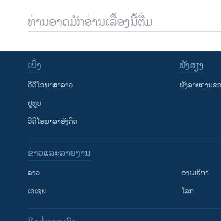
ທ່ານອາດມັກອ່ານເລື້ອງນີ້ຕື່ມ
ເບິ່ງ
ຟັງສຽງ
ວີດີໂອພາສາລາວ
ຟັງລາຍການຂອງ
ຢູທູບ
ວີດີໂອພາສາອັງກິດ
ຂ່າວແລະລາຍງານ
ລາວ
ອາເມຣິກາ
ເອເຊຍ
ໂລກ