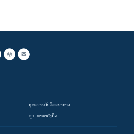
ສຸຂະພາບກັບວິທະຍາສາດ
ຮຽນ-ພາສາອັງກິດ