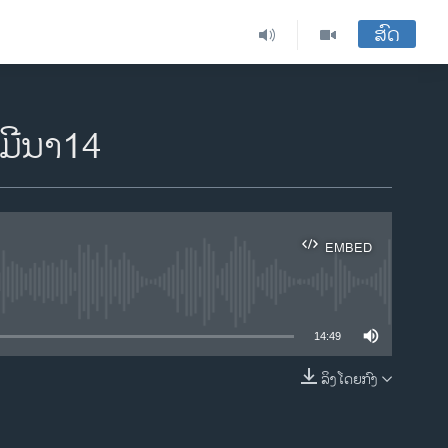
ສົດ
ມີນາ14
EMBED
ble
14:49
ລິງໂດຍກົງ
EMBED