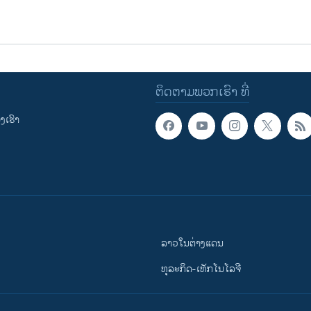
ຕິດຕາມພວກເຮົາ ທີ່
ເຮົາ
ລາວໃນຕ່າງແດນ
ທຸລະກິດ-ເທັກໂນໂລຈີ