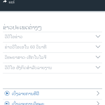
ແຊຣ໌
ວິທະຍາສາດ-ເທັກໂນໂລຈີ
ທຸລະກິດ
ພາສາອັງກິດ
ຂ່າວປະເພດຕ່າງໆ
ວີດີໂອ
ວີດີໂອຂ່າວ
ສຽງ
ຂ່າວວີໂອເອໃນ 60 ວິນາທີ
ລາຍການກະຈາຍສຽງ
ຕິດຕາມພວກເຮົາ ທີ່
ລາຍງານ
ວິທະຍາສາດ-ເທັກໂນໂລຈີ
ວີດີໂອ ອັງກິດສຳລັບລາຍງານ
ພາສາຕ່າງໆ
ເບິ່ງລາຍການທີວີ
ເບິ່ງລາຍການວິທະຍຸ