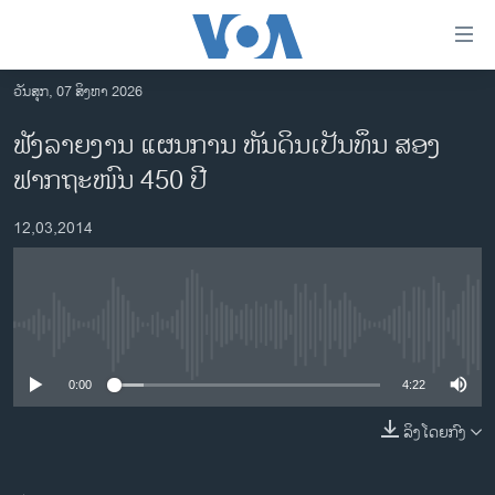
ລິ້ງ
ສຳຫລັບ
ເຂົ້າ
ວັນສຸກ, 07 ສິງຫາ 2026
ຫາ
ໂຮມເພຈ
ຟັງລາຍງານ ແຜນການ ຫັນດິນເປັນທຶນ ສອງ
ຂ້າມ
ລາວ
ຟາກຖະໜົນ 450 ປີ
ຂ້າມ
ອາເມຣິກາ
ຂ້າມ
12,03,2014
ໄປ
ການເລືອກຕັ້ງ ປະທານາທີບໍດີ ສະຫະລັດ 2024
ຫາ
ຂ່າວ​ຈີນ
ຊອກ
ຄົ້ນ
ໂລກ
No media source currently available
ເອເຊຍ
0:00
4:22
ອິດສະຫຼະພາບດ້ານການຂ່າວ
ຊີວິດຊາວລາວ
ລິງໂດຍກົງ
ຊຸມຊົນຊາວລາວ