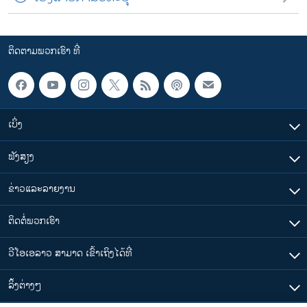
ຕິດຕາມພວກເຮົາ ທີ່
ເບິ່ງ
ຟັງສຽງ
ຂ່າວແລະລາຍງານ
ຕິດຕໍ່ພວກເຮົາ
ວີໂອເອລາວ ສາມາດ ເຂົ້າເຖິງໄດ້ທີ່
​ລິ້ງ​ຕ່າງໆ