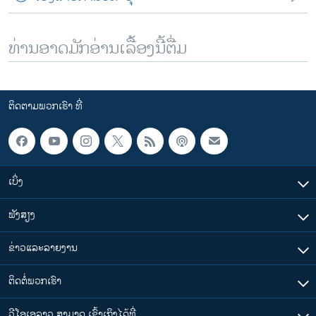
ທ່ານອາດມັກອ່ານເລື້ອງນີ້ຕື່ມ
ຕິດຕາມພວກເຮົາ ທີ່
ເບິ່ງ
ຟັງສຽງ
ຂ່າວແລະລາຍງານ
ຕິດຕໍ່ພວກເຮົາ
ວີໂອເອລາວ ສາມາດ ເຂົ້າເຖິງໄດ້ທີ່