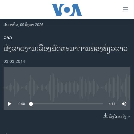
ລິ້ງ
ສຳຫລັບ
ເຂົ້າ
ວັນອາທິດ, 09 ສິງຫາ 2026
ຫາ
ໂຮມເພຈ
ລາວ
ຂ້າມ
ລາວ
ຟັງລາຍງານເລື່ອງພັດທະນາການທ່ອງທ່ຽວລາວ
ຂ້າມ
ອາເມຣິກາ
ຂ້າມ
03,03,2014
ໄປ
ການເລືອກຕັ້ງ ປະທານາທີບໍດີ ສະຫະລັດ 2024
ຫາ
ຂ່າວ​ຈີນ
ຊອກ
ຄົ້ນ
ໂລກ
No media source currently available
ເອເຊຍ
0:00
4:14
ອິດສະຫຼະພາບດ້ານການຂ່າວ
ຊີວິດຊາວລາວ
ລິງໂດຍກົງ
ຊຸມຊົນຊາວລາວ