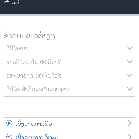
ແຊຣ໌
ວິທະຍາສາດ-ເທັກໂນໂລຈີ
ທຸລະກິດ
ພາສາອັງກິດ
ຂ່າວປະເພດຕ່າງໆ
ວີດີໂອ
ວີດີໂອຂ່າວ
ສຽງ
ຂ່າວວີໂອເອໃນ 60 ວິນາທີ
ລາຍການກະຈາຍສຽງ
ຕິດຕາມພວກເຮົາ ທີ່
ລາຍງານ
ວິທະຍາສາດ-ເທັກໂນໂລຈີ
ວີດີໂອ ອັງກິດສຳລັບລາຍງານ
ພາສາຕ່າງໆ
ເບິ່ງລາຍການທີວີ
ເບິ່ງລາຍການວິທະຍຸ