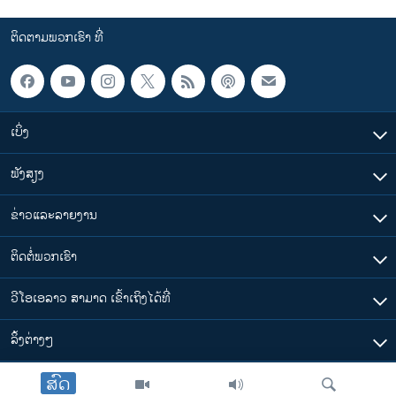
ຕິດຕາມພວກເຮົາ ທີ່
ເບິ່ງ
ຟັງສຽງ
ຂ່າວແລະລາຍງານ
ຕິດຕໍ່ພວກເຮົາ
ວີໂອເອລາວ ສາມາດ ເຂົ້າເຖິງໄດ້ທີ່
​ລິ້ງ​ຕ່າງໆ
ສົດ
ຕາມເວລາໃນລາວ