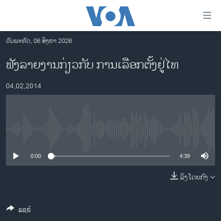
ລິ້ງ
ສຳຫລັບ
ເຂົ້າ
ວັນພະຫັດ, 06 ສິງຫາ 2026
ຫາ
ໂຮມເພຈ
ຟັງລາຍງານກ່ຽວກັບ ການເລືອກຕັ້ງຢູ່ໄທ
ຂ້າມ
ລາວ
ຂ້າມ
04,02,2014
ອາເມຣິກາ
ຂ້າມ
ໄປ
ການເລືອກຕັ້ງ ປະທານາທີບໍດີ ສະຫະລັດ 2024
ຫາ
ຂ່າວ​ຈີນ
ຊອກ
No media source currently available
ຄົ້ນ
ໂລກ
ເອເຊຍ
0:00
4:39
ອິດສະຫຼະພາບດ້ານການຂ່າວ
ລິງໂດຍກົງ
ຊີວິດຊາວລາວ
ແຊຣ໌
ຊຸມຊົນຊາວລາວ