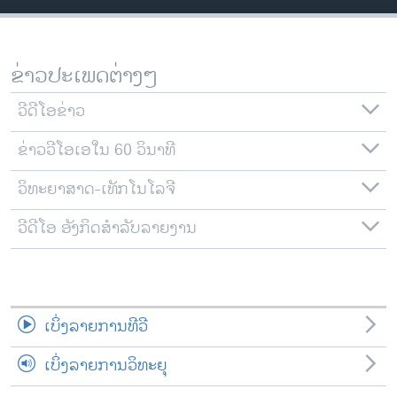
ວິທະຍາສາດ-ເທັກໂນໂລຈີ
ທຸລະກິດ
ຂ່າວປະເພດຕ່າງໆ
ພາສາອັງກິດ
ວີດີໂອ
ວີດີໂອຂ່າວ
ສຽງ
ຂ່າວວີໂອເອໃນ 60 ວິນາທີ
ລາຍການກະຈາຍສຽງ
ວິທະຍາສາດ-ເທັກໂນໂລຈີ
ຕິດຕາມພວກເຮົາ ທີ່
ລາຍງານ
ວີດີໂອ ອັງກິດສຳລັບລາຍງານ
ພາສາຕ່າງໆ
ເບິ່ງລາຍການທີວີ
ເບິ່ງລາຍການວິທະຍຸ